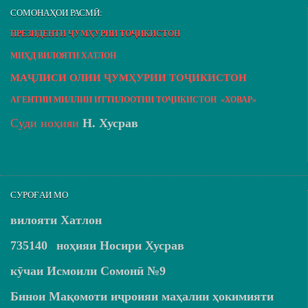
СОМОНАҲОИ РАСМӢ:
ПРЕЗИДЕНТИ ҶУМҲУРИИ ТОҶИКИСТОН
МИҲД ВИЛОЯТИ ХАТЛОН
МАҶЛИСИ ОЛИИ ҶУМҲУРИИ ТОҶИКИСТОН
АГЕНТИИ МИЛЛИИ ИТТИЛООТИИ ТОҶИКИСТОН «ХОВАР»
Суди ноҳияи
Н. Хусрав
СУРОҒАИ МО
вилояти Хатлон
735140
ноҳияи Носири Хусрав
кӯчаи Исмоили Сомонӣ №9
Бинои Мақомоти иҷроияи маҳалии ҳокимияти