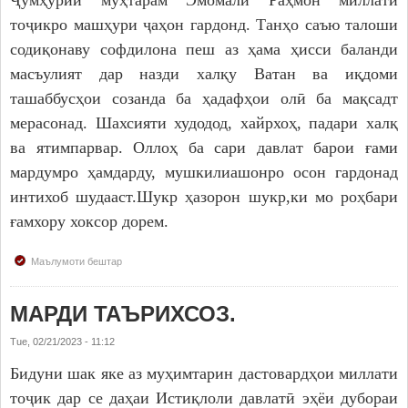
Ҷумҳурии мӯҳтарам Эмомалӣ Раҳмон миллати
тоҷикро машҳури ҷаҳон гардонд. Танҳо саъю талоши
содиқонаву софдилона пеш аз ҳама ҳисси баланди
масъулият дар назди халқу Ватан ва иқдоми
ташаббусҳои созанда ба ҳадафҳои олӣ ба мақсадт
мерасонад. Шахсияти худодод, хайрхоҳ, падари халқ
ва ятимпарвар. Оллоҳ ба сари давлат барои ғами
мардумро ҳамдарду, мушкилиашонро осон гардонад
интихоб шудааст.Шукр ҳазорон шукр,ки мо роҳбари
ғамхору хоксор дорем.
Маълумоти бештар
МАРДИ ТАЪРИХСОЗ.
Tue, 02/21/2023 - 11:12
Бидуни шак яке аз муҳимтарин дастовардҳои миллати
тоҷик дар се даҳаи Истиқлоли давлатӣ эҳёи дубораи