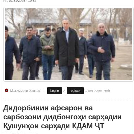
Fri, 01/31/2025 - 10:32
or
to post comments
Маълумоти бештар
Log in
register
Дидорбинии афсарон ва
сарбозони дидбонгоҳи сарҳадии
Қушунҳои сарҳади КДАМ ҶТ