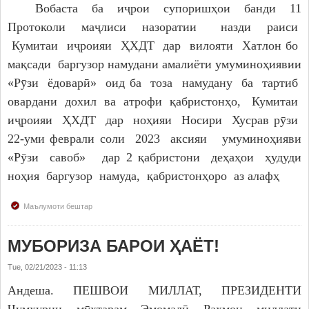
Вобаста ба иҷрои супоришҳои банди 11
Протоколи маҷлиси назоратии назди раиси
Кумитаи иҷроияи ҲХДТ дар вилояти Хатлон бо
мақсади баргузор намудани амалиёти умуминоҳиявии
«Рӯзи ёдоварӣ» оид ба тоза намудану ба тартиб
овардани дохил ва атрофи қабристонҳо, Кумитаи
иҷроияи ҲХДТ дар ноҳияи Носири Хусрав рӯзи
22-уми феврали соли 2023 аксияи умуминоҳияви
«Рӯзи савоб» дар 2 қабристони деҳаҳои ҳудуди
ноҳия баргузор намуда, қабристонҳоро аз алафҳ
Маълумоти бештар
МУБОРИЗА БАРОИ ҲАЁТ!
Tue, 02/21/2023 - 11:13
Андеша. ПЕШВОИ МИЛЛАТ, ПРЕЗИДЕНТИ