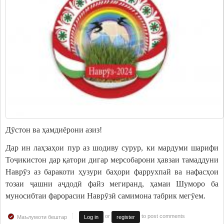
Дӯстон ва ҳамдиёрони азиз!
Дар ин лаҳзаҳои пур аз шодиву сурур, ки мардуми шарифи
Тоҷикистон дар қатори дигар мерсобарони ҳавзаи тамаддуни
Наврӯз аз баракоти ҳузури баҳори фаррухпай ва нафасҳои
тозаи ҷашни аҷдодӣ файз мегиранд, ҳамаи Шуморо ба
муносибтаи фарорасии Наврӯзӣ самимона табрик мегӯем.
or
to post comments
Маълумоти бештар
Log in
register