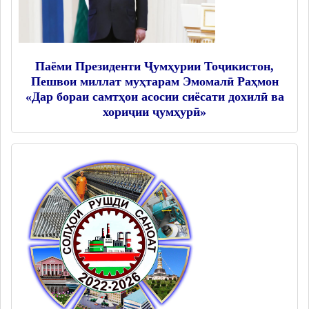
Паёми Президенти Ҷумҳурии Тоҷикистон,
Пешвои миллат муҳтарам Эмомалӣ Раҳмон
«Дар бораи самтҳои асосии сиёсати дохилӣ ва
хориҷии ҷумҳурӣ»