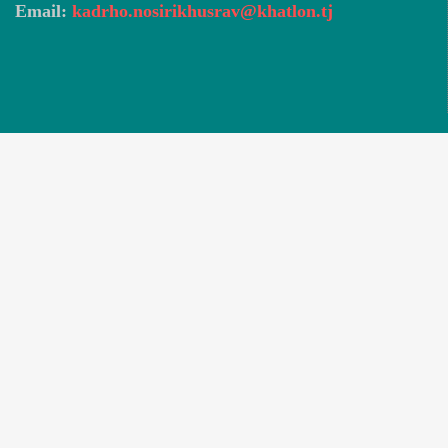
Email:
kadrho.nosirikhusrav@khatlon.tj