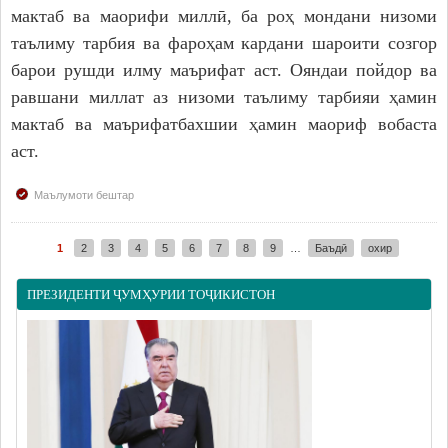
мактаб ва маорифи миллӣ, ба роҳ мондани низоми
таълиму тарбия ва фароҳам кардани шароити созгор
барои рушди илму маърифат аст. Ояндаи пойдор ва
равшани миллат аз низоми таълиму тарбияи ҳамин
мактаб ва маърифатбахшии ҳамин маориф вобаста
аст.
Маълумоти бештар
1
2
3
4
5
6
7
8
9
…
Баъдӣ
охир
Pages
ПРЕЗИДЕНТИ ҶУМҲУРИИ ТОҶИКИСТОН