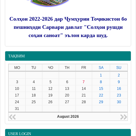
Солҳои 2022-2026 дар Ҷумҳурии Тоҷикистон бо
пешниҳоди Сарвари давлат "Солҳои рушди
соҳаи саноат" эълон карда шуд.
ТАҚВИМ
MO
TU
ЧО
TH
FR
SA
SU
1
2
3
4
5
6
7
8
9
10
11
12
13
14
15
16
17
18
19
20
21
22
23
24
25
26
27
28
29
30
31
August 2026
USER LOGIN