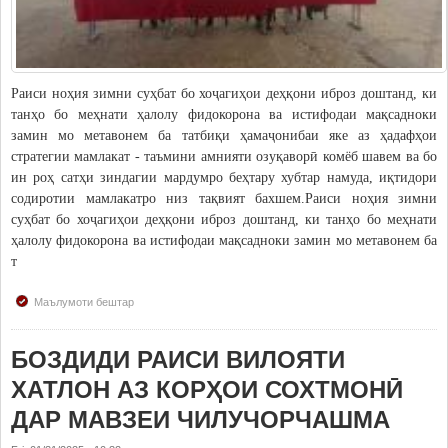
Дастгоҳи раиси ноҳия
Муовинони раиси ноҳия
Сохтор
Раиси ноҳия зимни суҳбат бо хоҷагиҳои деҳқони иброз доштанд, ки
Шаҳрак ва Деҳот
танҳо бо меҳнати ҳалолу фидокорона ва истифодаи мақсадноки
замин мо метавонем ба татбиқи ҳамаҷонибаи яке аз ҳадафҳои
Таърихи ноҳияи Носири Хусрав
стратегии мамлакат - таъмини амнияти озуқаворӣ комёб шавем ва бо
Воҳидҳои сохтории мақомоти иҷроия
ин роҳ сатҳи зиндагии мардумро беҳтару хубтар намуда, иқтидори
Иқтисодиёт
содиротии мамлакатро низ тақвият бахшем.Раиси ноҳия зимни
суҳбат бо хоҷагиҳои деҳқони иброз доштанд, ки танҳо бо меҳнати
ҳалолу фидокорона ва истифодаи мақсадноки замин мо метавонем ба
МАҚОМОТИ НАМОЯНДАГӢ
т
Маҷлиси вакилони халқ
Маълумоти бештар
САНАДҲОИ МЕЪЁРӢ-ҲУҚУҚӢ
БОЗДИДИ РАИСИ ВИЛОЯТИ
Қарорҳои маҷлиси вакилони халқ
ХАТЛОН АЗ КОРҲОИ СОХТМОНӢ
Қарорҳои раиси ноҳия
ДАР МАВЗЕИ ЧИЛУЧОРЧАШМА
Қонунҳо