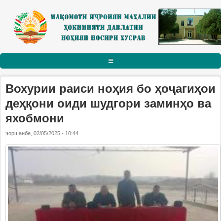
Skip to main content
АСОСӢ
Вохурии раиси ноҳия бо ҳоҷагиҳои
РАИСИ НОҲИЯ
деҳқони оиди шудгори заминҳо ва
яхобмони
Тарҷумаи ҳол
чоршанбе, 02/05/2025 - 10:44
Паёму табрикот
Суханрониҳо
Боздидҳо
Мулоқотҳо
МАҚОМОТИ ИҶРОИЯ