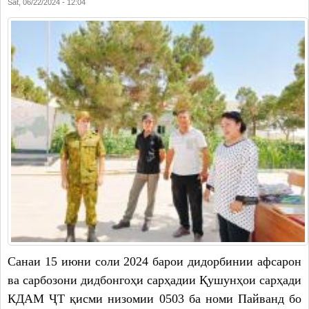
Sat, 06/22/2024 - 12:04
Санаи 15 июни соли 2024 барои дидорбинии афсарон
ва сарбозони дидбонгоҳи сарҳадии Қушунҳои сарҳади
КДАМ ҶТ қисми низомии 0503 ба номи Пайванд бо