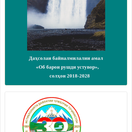
Даҳсолаи байналмилалии амал
«Об барои рушди устувор»,
солҳои 2018-2028