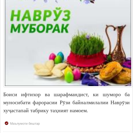
Боиси ифтихор ва шарафмандист, ки шуморо ба
муносибати фарорасии Рӯзи байналмилалии Наврӯзи
хуҷастапай табрику таҳният намоем.
Маълумоти бештар