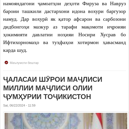
намояндагони ҷамоатҳои деҳоти Фируза ва Навруз
бароии ташкили дастархони идона вохури баргузор
намуд. Дар вохурӣ як қатор афсарон ва сарбозони
дидбонгоҳи мазкур аз тарафи мақомоти иҷроияи
ҳокимияти давлатии ноҳияи Носири Хусрав бо
Ифтихорномаҳо ва туҳфаҳои хотирмон ҳавасманд
карда шуд.
Маълумоти бештар
ҶАЛАСАИ ШӮРОИ МАҶЛИСИ
МИЛЛИИ МАҶЛИСИ ОЛИИ
ҶУМҲУРИИ ТОҶИКИСТОН
Sat, 06/22/2024 - 11:59