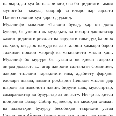
парваридаи худ бо назари меҳр ва бо ҷиддияти тамом
Дастгоҳи раиси ноҳия
муносибат намуда, маориф ва илмро дар сархати
Муовинони раиси ноҳия
Паёми солонаи худ қарор додаанд.
Сохтор
Муаллифи мақолаи «Тавоно бувад, ҳар кӣ доно
Шаҳрак ва Деҳот
бувад», ба унвони як муҳаққиқ ва нозири дақиқназар
Таърихи ноҳияи Носири Хусрав
ҳамин ҷиддияти рисолат ва зарурати таваҷҷуҳ ба онро
Воҳидҳои сохтории мақомоти иҷроия
солҳост, ки дарк намуда ва дар талоши ҳамкорӣ барои
Иқтисодиёт
таҳкими пояҳои маориф ва маънавиёти миллӣ ҳаст.
Муаллиф бо муруре ба гузашта як қиёси таърихӣ
МАҚОМОТИ НАМОЯНДАГӢ
анҷом додааст: «... агар даврони салтанати Сомониён,
давраи тиллоии тараққиёти илм, адабиёту фарҳанг
Маҷлиси вакилони халқ
ёдоварӣ шавад, замони роҳбарии Пешвои миллат дар
САНАДҲОИ МЕЪЁРӢ-ҲУҚУҚӢ
шароит ва имконоти навин, бидуни шак, муассиртар,
самараноктар ва бузургтар аз он аст». Ин ҷо як қиёси
Қарорҳои маҷлиси вакилони халқ
шоиронаи Бозор Собир ёд меояд, ки мехоҳад хидмат
Қарорҳои раиси ноҳия
ва заҳматҳои бузургу бесобиқаи таърихии устод
Қонунҳо
Садриддин Айниро барои миллати тоҷик дар қиёс бо