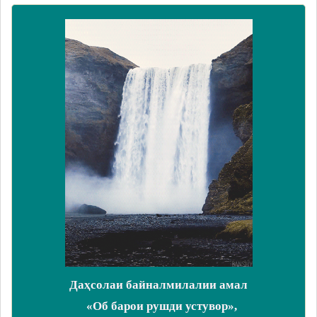
Даҳсолаи байналмилалии амал
«Об барои рушди устувор»,