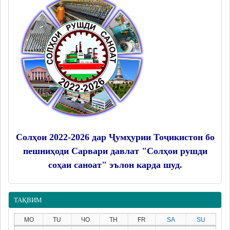
Солҳои 2022-2026 дар Ҷумҳурии Тоҷикистон бо
пешниҳоди Сарвари давлат "Солҳои рушди
соҳаи саноат" эълон карда шуд.
ТАҚВИМ
MO
TU
ЧО
TH
FR
SA
SU