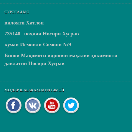
СУРОҒАИ МО
вилояти Хатлон
735140
ноҳияи Носири Хусрав
кӯчаи Исмоили Сомонӣ №9
Бинои Мақомоти иҷроияи маҳалии ҳокимияти
давлатии Носири Хусрав
МО ДАР ШАБАКАҲОИ ИҶТИМОӢ