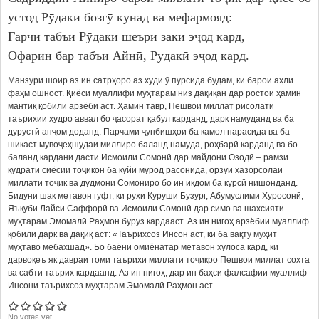
устод Рӯдакӣ бозгӯ кунад ва мефармояд:
Гарчи табъи Рӯдакӣ шеъри закӣ эҷод кард,
Офарин бар табъи Айнӣ, Рӯдакӣ эҷод кард.
Манзури шоир аз ин сатрҳоро аз худи ӯ пурсида будам, ки барои аҳли
фаҳм ошност. Қиёси муаллифи муҳтарам низ дақиқан дар ростои ҳамин
мантиқ қобили арзёбӣ аст. Ҳамин тавр, Пешвои миллат рисолати
таърихии худро аввал бо ҷасорат қабул карданд, дарк намуданд ва ба
дурустӣ анҷом доданд. Парчами ҷунбишҳои ба камол нарасида ва ба
шикаст мувоҷеҳшудаи миллиро баланд намуда, роҳбарӣ карданд ва бо
баланд кардани дасти Исмоили Сомонӣ дар майдони Озодӣ – рамзи
қудрати сиёсии тоҷикон ба кӯйи мурод расонида, орзуи ҳазорсолаи
миллати тоҷик ва дудмони Сомониро бо ин иқдом ба курсӣ нишонданд.
Бидуни шак метавон гуфт, ки руҳи Куруши Бузург, Абумуслими Хуросонӣ,
Яъқуби Лайси Саффорӣ ва Исмоили Сомонӣ дар симо ва шахсияти
муҳтарам Эмомалӣ Раҳмон буруз кардааст. Аз ин нигоҳ арзёбии муаллиф
қобили дарк ва дақиқ аст: «Таърихсоз Инсон аст, ки ба вақту муҳит
муҳтаво мебахшад». Бо баёни омиёнатар метавон хулоса кард, ки
дарвоқеъ як давраи томи таърихи миллати тоҷикро Пешвои миллат сохта
ва сабти таърих кардаанд. Аз ин нигоҳ, дар ин баҳси фалсафии муаллиф
Инсони таърихсоз муҳтарам Эмомалӣ Раҳмон аст.
No votes yet