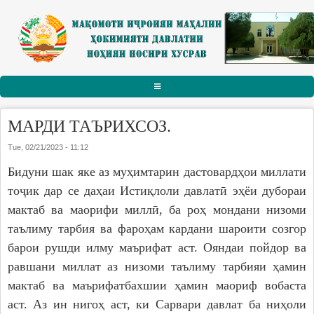
Skip to main content
АСОСӢ
МАРДИ ТАЪРИХСОЗ.
РАИСИ НОҲИЯ
Tue, 02/21/2023 - 11:12
Бидуни шак яке аз муҳимтарин дастовардҳои миллати
Тарҷумаи ҳол
тоҷик дар се даҳаи Истиқлоли давлатӣ эҳёи дубораи
Паёму табрикот
мактаб ва маорифи миллӣ, ба роҳ мондани низоми
Суханрониҳо
таълиму тарбия ва фароҳам кардани шароити созгор
Боздидҳо
барои рушди илму маърифат аст. Ояндаи пойдор ва
Мулоқотҳо
равшани миллат аз низоми таълиму тарбияи ҳамин
мактаб ва маърифатбахшии ҳамин маориф вобаста
МАҚОМОТИ ИҶРОИЯ
аст. Аз ин нигоҳ аст, ки Сарвари давлат ба ниҳоли