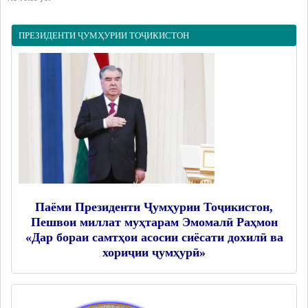
ПРЕЗИДЕНТИ ҶУМҲУРИИ ТОҶИКИСТОН
Паёми Президенти Ҷумҳурии Тоҷикистон,
Пешвои миллат муҳтарам Эмомалӣ Раҳмон
«Дар бораи самтҳои асосии сиёсати дохилӣ ва
хориҷии ҷумҳурӣ»