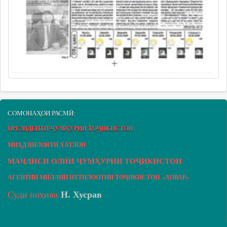
СОМОНАҲОИ РАСМӢ:
ПРЕЗИДЕНТИ ҶУМҲУРИИ ТОҶИКИСТОН
МИҲД ВИЛОЯТИ ХАТЛОН
МАҶЛИСИ ОЛИИ ҶУМҲУРИИ ТОҶИКИСТОН
АГЕНТИИ МИЛЛИИ ИТТИЛООТИИ ТОҶИКИСТОН «ХОВАР»
Суди ноҳияи
Н. Хусрав