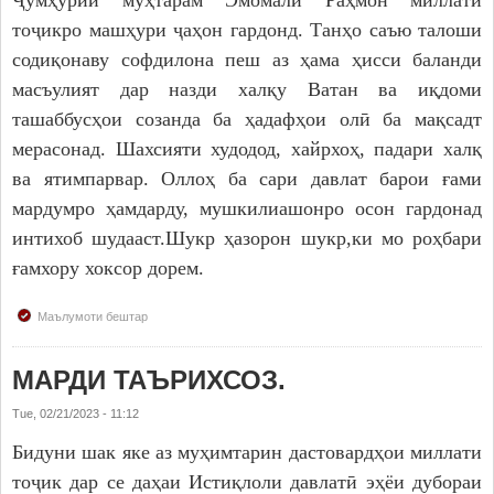
Ҷумҳурии мӯҳтарам Эмомалӣ Раҳмон миллати
тоҷикро машҳури ҷаҳон гардонд. Танҳо саъю талоши
содиқонаву софдилона пеш аз ҳама ҳисси баланди
масъулият дар назди халқу Ватан ва иқдоми
ташаббусҳои созанда ба ҳадафҳои олӣ ба мақсадт
мерасонад. Шахсияти худодод, хайрхоҳ, падари халқ
ва ятимпарвар. Оллоҳ ба сари давлат барои ғами
мардумро ҳамдарду, мушкилиашонро осон гардонад
интихоб шудааст.Шукр ҳазорон шукр,ки мо роҳбари
ғамхору хоксор дорем.
Маълумоти бештар
МАРДИ ТАЪРИХСОЗ.
Tue, 02/21/2023 - 11:12
Бидуни шак яке аз муҳимтарин дастовардҳои миллати
тоҷик дар се даҳаи Истиқлоли давлатӣ эҳёи дубораи