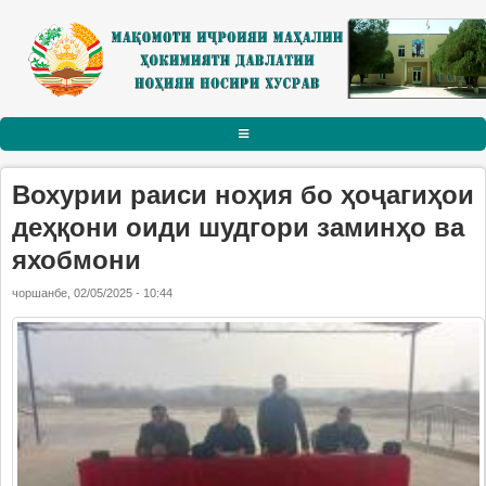
Skip to main content
АСОСӢ
Вохурии раиси ноҳия бо ҳоҷагиҳои
РАИСИ НОҲИЯ
деҳқони оиди шудгори заминҳо ва
яхобмони
Тарҷумаи ҳол
чоршанбе, 02/05/2025 - 10:44
Паёму табрикот
Суханрониҳо
Боздидҳо
Мулоқотҳо
МАҚОМОТИ ИҶРОИЯ