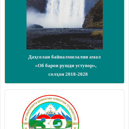
Даҳсолаи байналмилалии амал
«Об барои рушди устувор»,
солҳои 2018-2028