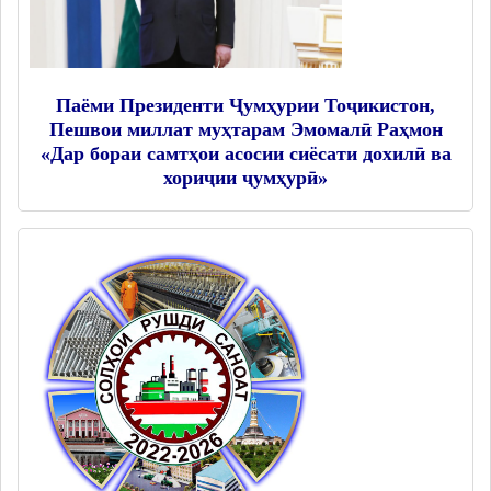
Паёми Президенти Ҷумҳурии Тоҷикистон,
Пешвои миллат муҳтарам Эмомалӣ Раҳмон
«Дар бораи самтҳои асосии сиёсати дохилӣ ва
хориҷии ҷумҳурӣ»