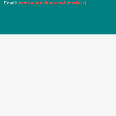
Email:
kadrho.nosirikhusrav@khatlon.tj