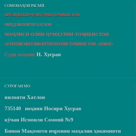
СОМОНАҲОИ РАСМӢ:
ПРЕЗИДЕНТИ ҶУМҲУРИИ ТОҶИКИСТОН
МИҲД ВИЛОЯТИ ХАТЛОН
МАҶЛИСИ ОЛИИ ҶУМҲУРИИ ТОҶИКИСТОН
АГЕНТИИ МИЛЛИИ ИТТИЛООТИИ ТОҶИКИСТОН «ХОВАР»
Суди ноҳияи
Н. Хусрав
СУРОҒАИ МО
вилояти Хатлон
735140
ноҳияи Носири Хусрав
кӯчаи Исмоили Сомонӣ №9
Бинои Мақомоти иҷроияи маҳалии ҳокимияти