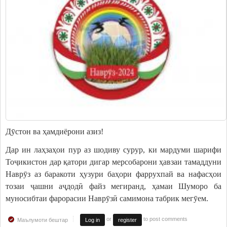
Дӯстон ва ҳамдиёрони азиз!
Дар ин лаҳзаҳои пур аз шодиву сурур, ки мардуми шарифи
Тоҷикистон дар қатори дигар мерсобарони ҳавзаи тамаддуни
Наврӯз аз баракоти ҳузури баҳори фаррухпай ва нафасҳои
тозаи ҷашни аҷдодӣ файз мегиранд, ҳамаи Шуморо ба
муносибтаи фарорасии Наврӯзӣ самимона табрик мегӯем.
or
to post comments
Маълумоти бештар
Log in
register