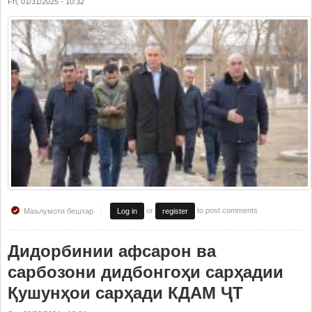
Fri, 01/31/2025 - 10:32
or
to post comments
Маълумоти бештар
Log in
register
Дидорбинии афсарон ва
сарбозони дидбонгоҳи сарҳадии
Қушунҳои сарҳади КДАМ ҶТ