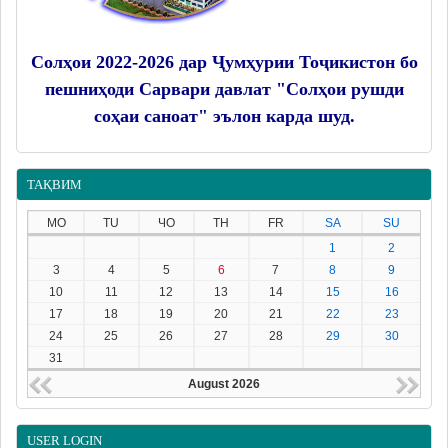
Солҳои 2022-2026 дар Ҷумҳурии Тоҷикистон бо
пешниҳоди Сарвари давлат "Солҳои рушди
соҳаи саноат" эълон карда шуд.
ТАҚВИМ
MO
TU
ЧО
TH
FR
SA
SU
1
2
3
4
5
6
7
8
9
10
11
12
13
14
15
16
17
18
19
20
21
22
23
24
25
26
27
28
29
30
31
August 2026
USER LOGIN