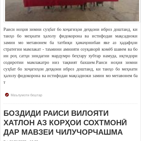
Дастгоҳи раиси ноҳия
Муовинони раиси ноҳия
Сохтор
Раиси ноҳия зимни суҳбат бо хоҷагиҳои деҳқони иброз доштанд, ки
Шаҳрак ва Деҳот
танҳо бо меҳнати ҳалолу фидокорона ва истифодаи мақсадноки
замин мо метавонем ба татбиқи ҳамаҷонибаи яке аз ҳадафҳои
Таърихи ноҳияи Носири Хусрав
стратегии мамлакат - таъмини амнияти озуқаворӣ комёб шавем ва бо
Воҳидҳои сохтории мақомоти иҷроия
ин роҳ сатҳи зиндагии мардумро беҳтару хубтар намуда, иқтидори
Иқтисодиёт
содиротии мамлакатро низ тақвият бахшем.Раиси ноҳия зимни
суҳбат бо хоҷагиҳои деҳқони иброз доштанд, ки танҳо бо меҳнати
ҳалолу фидокорона ва истифодаи мақсадноки замин мо метавонем ба
МАҚОМОТИ НАМОЯНДАГӢ
т
Маҷлиси вакилони халқ
Маълумоти бештар
САНАДҲОИ МЕЪЁРӢ-ҲУҚУҚӢ
БОЗДИДИ РАИСИ ВИЛОЯТИ
Қарорҳои маҷлиси вакилони халқ
ХАТЛОН АЗ КОРҲОИ СОХТМОНӢ
Қарорҳои раиси ноҳия
ДАР МАВЗЕИ ЧИЛУЧОРЧАШМА
Қонунҳо