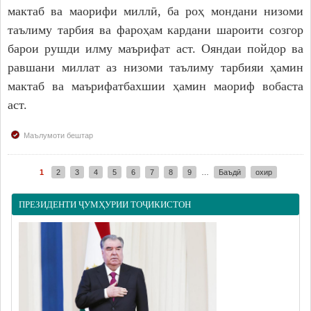
мактаб ва маорифи миллӣ, ба роҳ мондани низоми
таълиму тарбия ва фароҳам кардани шароити созгор
барои рушди илму маърифат аст. Ояндаи пойдор ва
равшани миллат аз низоми таълиму тарбияи ҳамин
мактаб ва маърифатбахшии ҳамин маориф вобаста
аст.
Маълумоти бештар
1
2
3
4
5
6
7
8
9
…
Баъдӣ
охир
Pages
ПРЕЗИДЕНТИ ҶУМҲУРИИ ТОҶИКИСТОН