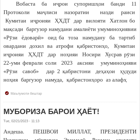
Вобаста ба иҷрои супоришҳои банди 11
Протоколи маҷлиси назоратии назди раиси
Кумитаи иҷроияи ҲХДТ дар вилояти Хатлон бо
мақсади баргузор намудани амалиёти умуминоҳиявии
«Рӯзи ёдоварӣ» оид ба тоза намудану ба тартиб
овардани дохил ва атрофи қабристонҳо, Кумитаи
иҷроияи ҲХДТ дар ноҳияи Носири Хусрав рӯзи
22-уми феврали соли 2023 аксияи умуминоҳияви
«Рӯзи савоб» дар 2 қабристони деҳаҳои ҳудуди
ноҳия баргузор намуда, қабристонҳоро аз алафҳ
Маълумоти бештар
МУБОРИЗА БАРОИ ҲАЁТ!
Tue, 02/21/2023 - 11:13
Андеша. ПЕШВОИ МИЛЛАТ, ПРЕЗИДЕНТИ