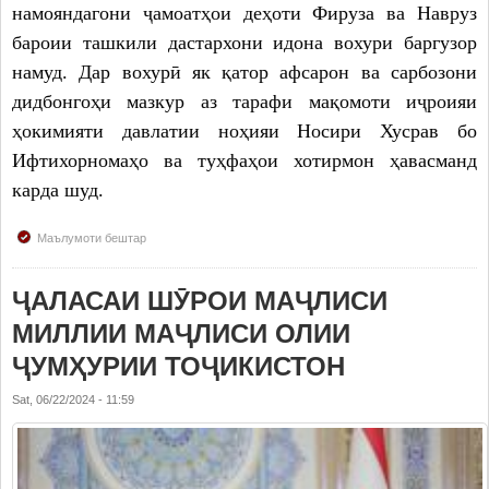
намояндагони ҷамоатҳои деҳоти Фируза ва Навруз
бароии ташкили дастархони идона вохури баргузор
намуд. Дар вохурӣ як қатор афсарон ва сарбозони
дидбонгоҳи мазкур аз тарафи мақомоти иҷроияи
ҳокимияти давлатии ноҳияи Носири Хусрав бо
Ифтихорномаҳо ва туҳфаҳои хотирмон ҳавасманд
карда шуд.
Маълумоти бештар
ҶАЛАСАИ ШӮРОИ МАҶЛИСИ
МИЛЛИИ МАҶЛИСИ ОЛИИ
ҶУМҲУРИИ ТОҶИКИСТОН
Sat, 06/22/2024 - 11:59