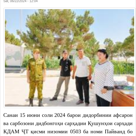
Sat, 06/22/2024 - 12:04
Санаи 15 июни соли 2024 барои дидорбинии афсарон
ва сарбозони дидбонгоҳи сарҳадии Қушунҳои сарҳади
КДАМ ҶТ қисми низомии 0503 ба номи Пайванд бо