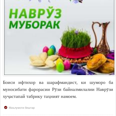
Боиси ифтихор ва шарафмандист, ки шуморо ба
муносибати фарорасии Рӯзи байналмилалии Наврӯзи
хуҷастапай табрику таҳният намоем.
Маълумоти бештар