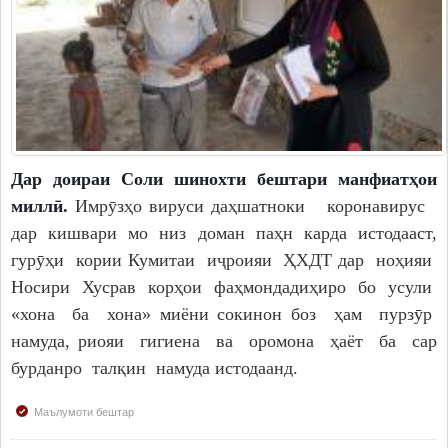
Дар доираи Соли шинохти бештари манфиатҳои
миллӣ.
Имрӯзҳо вируси даҳшатноки коронавирус
дар кишвари мо низ доман паҳн карда истодааст,
гурӯҳи кории Кумитаи иҷроияи ҲХДТ дар ноҳияи
Носири Хусрав корҳои фаҳмондадиҳиро бо усули
«хона ба хона» миёни сокинон боз ҳам пурзӯр
намуда, риояи гигиена ва оромона ҳаёт ба сар
бурданро талқин намуда истодаанд.
Маълумоти бештар