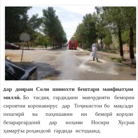
ар доираи Соли шинохти бештари манфиатҳои
Д
миллӣ.
Бо тасдиқ гардидани мавҷудияти бемории
сироятии коронавирус дар Тоҷикистон бо мақсади
пешгирӣ ва паҳншавии ин беморӣ корҳои
безараргардонӣ дар ноҳияи Носири Хусрав
ҳамарӯза роҳандозӣ гардида истодаанд.