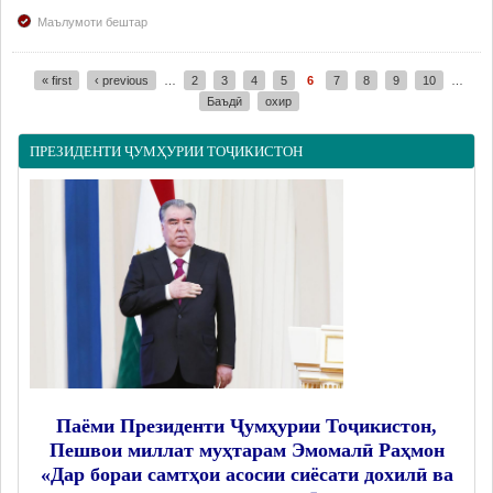
Маълумоти бештар
« first
‹ previous
…
2
3
4
5
6
7
8
9
10
…
Pages
Баъдӣ
охир
ПРЕЗИДЕНТИ ҶУМҲУРИИ ТОҶИКИСТОН
Паёми Президенти Ҷумҳурии Тоҷикистон,
Пешвои миллат муҳтарам Эмомалӣ Раҳмон
«Дар бораи самтҳои асосии сиёсати дохилӣ ва