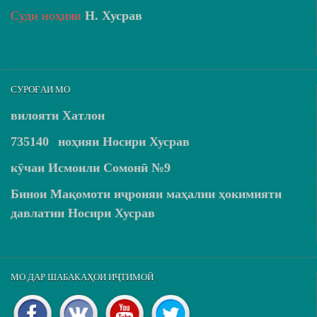
Суди ноҳияи
Н. Хусрав
СУРОҒАИ МО
вилояти Хатлон
735140
ноҳияи Носири Хусрав
кӯчаи Исмоили Сомонӣ №9
Бинои Мақомоти иҷроияи маҳалии ҳокимияти
давлатии Носири Хусрав
МО ДАР ШАБАКАҲОИ ИҶТИМОӢ