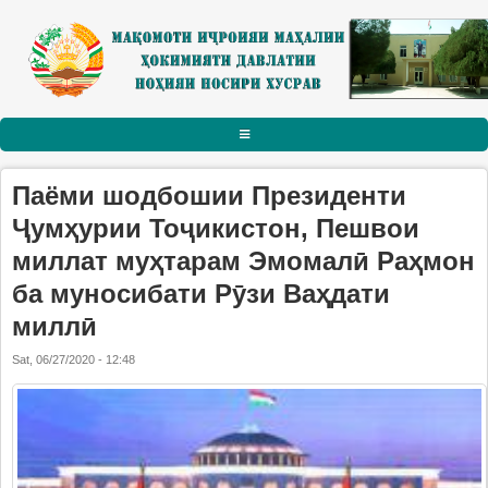
Skip to main content
АСОСӢ
Паёми шодбошии Президенти
РАИСИ НОҲИЯ
Ҷумҳурии Тоҷикистон, Пешвои
миллат муҳтарам Эмомалӣ Раҳмон
Тарҷумаи ҳол
ба муносибати Рӯзи Ваҳдати
Паёму табрикот
миллӣ
Суханрониҳо
Sat, 06/27/2020 - 12:48
Боздидҳо
Мулоқотҳо
МАҚОМОТИ ИҶРОИЯ