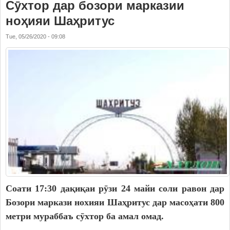
Сӯхтор дар бозори марказии
ноҳияи Шаҳритус
Tue, 05/26/2020 - 09:08
Соати 17:30 дақиқаи рӯзи 24 майи соли равон дар
Бозори маркази нохияи Шаҳритус дар масоҳати 800
метри мураббаъ сӯхтор ба амал омад.