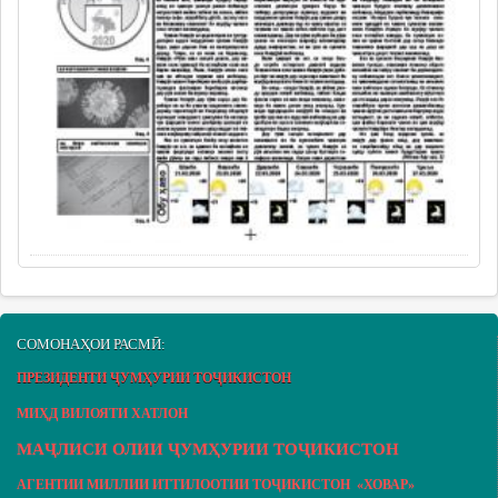
СОМОНАҲОИ РАСМӢ:
ПРЕЗИДЕНТИ ҶУМҲУРИИ ТОҶИКИСТОН
МИҲД ВИЛОЯТИ ХАТЛОН
МАҶЛИСИ ОЛИИ ҶУМҲУРИИ ТОҶИКИСТОН
АГЕНТИИ МИЛЛИИ ИТТИЛООТИИ ТОҶИКИСТОН «ХОВАР»