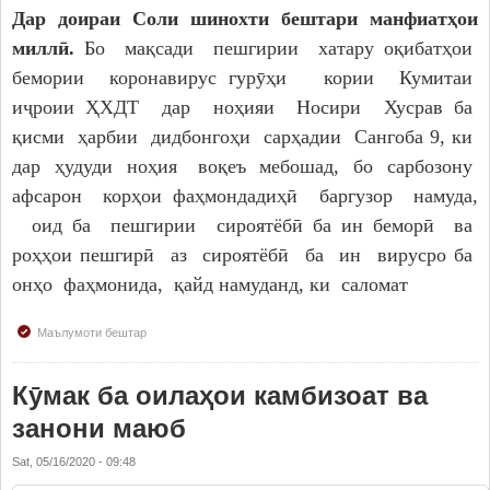
Дар доираи Соли шинохти бештари манфиатҳои
миллӣ.
Бо мақсади пешгирии хатару оқибатҳои
бемории коронавирус гурӯҳи кории Кумитаи
иҷроии ҲХДТ дар ноҳияи Носири Хусрав ба
қисми ҳарбии дидбонгоҳи сарҳадии Сангоба 9, ки
дар ҳудуди ноҳия воқеъ мебошад, бо сарбозону
афсарон корҳои фаҳмондадиҳӣ баргузор намуда,
оид ба пешгирии сироятёбӣ ба ин беморӣ ва
роҳҳои пешгирӣ аз сироятёбӣ ба ин вирусро ба
онҳо фаҳмонида, қайд намуданд, ки саломат
Маълумоти бештар
Кӯмак ба оилаҳои камбизоат ва
занони маюб
Sat, 05/16/2020 - 09:48