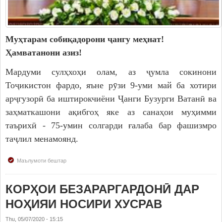
Муҳтарам собиқадорони ҷангу меҳнат!
Ҳамватанони азиз!
Мардуми сулҳхоҳи олам, аз ҷумла сокинони
Тоҷикистон фардо, яъне рӯзи 9-уми май ба хотири
арҷгузорӣ ба иштирокчиёни Ҷанги Бузурги Ватанӣ ва
заҳматкашони ақибгоҳ яке аз санаҳои муҳимми
таърихӣ - 75-умин солгарди ғалаба бар фашизмро
таҷлил менамоянд.
Маълумоти бештар
КОРҲОИ БЕЗАРАРГАРДОНӢ ДАР
НОҲИЯИ НОСИРИ ХУСРАВ
Thu, 05/07/2020 - 15:15