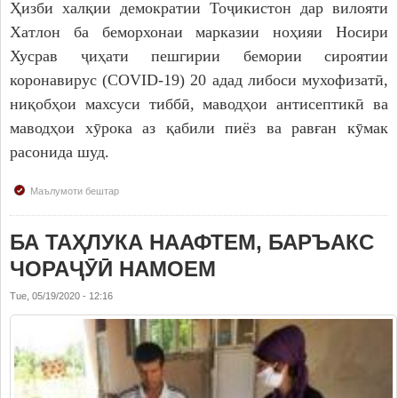
Ҳизби халқии демократии Тоҷикистон дар вилояти
Хатлон ба беморхонаи марказии ноҳияи Носири
Хусрав ҷиҳати пешгирии бемории сироятии
коронавирус (COVID-19) 20 адад либоси мухофизатӣ,
ниқобҳои махсуси тиббӣ, маводҳои антисептикӣ ва
маводҳои хӯрока аз қабили пиёз ва равған кӯмак
расонида шуд.
Маълумоти бештар
БА ТАҲЛУКА НААФТЕМ, БАРЪАКС
ЧОРАҶӮӢ НАМОЕМ
Tue, 05/19/2020 - 12:16