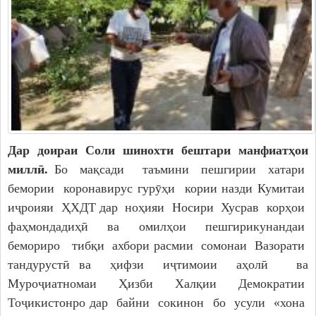
Дар доираи Соли шинохти бештари манфиат
ҳ
ои
миллӣ.
Бо мақсади таъмини пешгирии хатари
бемории коронавирус гурӯҳи кории назди Кумитаи
иҷроияи ҲХДТ дар ноҳияи Носири Хусрав корҳои
фаҳмондадиҳӣ ва омилҳои пешгирикунандаи
бемориро тибқи ахбори расмии сомонаи Вазорати
тандурустӣ ва ҳифзи иҷтимоии аҳолӣ ва
Муроҷиатномаи Ҳизби Халқии Демократии
Тоҷикистонро дар байни сокинон бо усули «хона