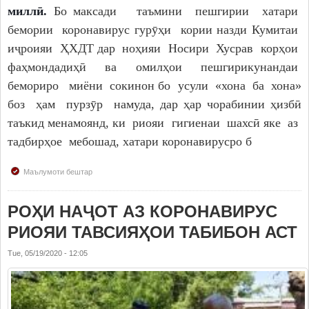
миллӣ.
Бо максади таъмини пешгирии хатари
бемории коронавирус гурӯҳи кории назди Кумитаи
иҷроияи ҲХДТ дар ноҳияи Носири Хусрав корҳои
фаҳмондадиҳӣ ва омилҳои пешгирикунандаи
бемориро миёни сокинон бо усули «хона ба хона»
боз ҳам пурзӯр намуда, дар ҳар чорабинии ҳизбӣ
таъкид менамоянд, ки риояи гигиенаи шахсӣ яке аз
тадбирҳое мебошад, хатари коронавирусро б
Маълумоти бештар
РОҲИ НАҶОТ АЗ КОРОНАВИРУС
РИОЯИ ТАВСИЯҲОИ ТАБИБОН АСТ
Tue, 05/19/2020 - 12:05