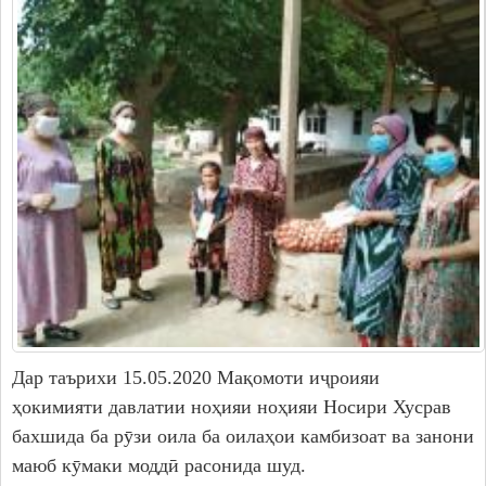
Дар таърихи 15.05.2020 Мақомоти иҷроияи
ҳокимияти давлатии ноҳияи ноҳияи Носири Хусрав
бахшида ба рӯзи оила ба оилаҳои камбизоат ва занони
маюб кӯмаки моддӣ расонида шуд.