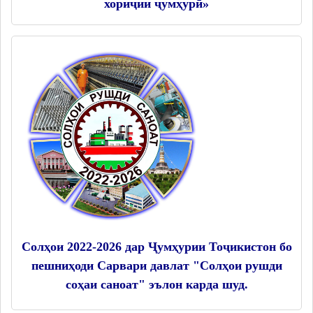
хориҷии ҷумҳурӣ»
Солҳои 2022-2026 дар Ҷумҳурии Тоҷикистон бо
пешниҳоди Сарвари давлат "Солҳои рушди
соҳаи саноат" эълон карда шуд.