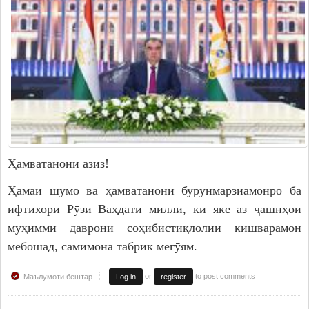
Дастгоҳи раиси ноҳия
Муовинони раиси ноҳия
Сохтор
Шаҳрак ва Деҳот
Таърихи ноҳияи Носири Хусрав
Воҳидҳои сохтории мақомоти иҷроия
Иқтисодиёт
Ҳамватанони азиз!
МАҚОМОТИ НАМОЯНДАГӢ
Ҳамаи шумо ва ҳамватанони бурунмарзиамонро ба
Маҷлиси вакилони халқ
ифтихори Рӯзи Ваҳдати миллӣ, ки яке аз ҷашнҳои
муҳимми даврони соҳибистиқлолии кишварамон
САНАДҲОИ МЕЪЁРӢ-ҲУҚУҚӢ
мебошад, самимона табрик мегӯям.
Қарорҳои маҷлиси вакилони халқ
or
to post comments
Маълумоти бештар
Log in
register
Қарорҳои раиси ноҳия
Қонунҳо