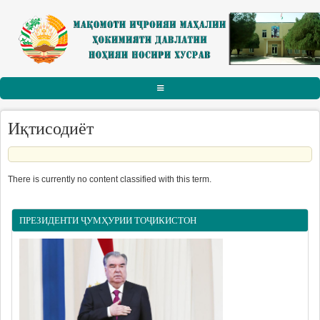
Skip to main content
АСОСӢ
Иқтисодиёт
РАИСИ НОҲИЯ
Тарҷумаи ҳол
There is currently no content classified with this term.
Паёму табрикот
Суханрониҳо
ПРЕЗИДЕНТИ ҶУМҲУРИИ ТОҶИКИСТОН
Боздидҳо
Мулоқотҳо
МАҚОМОТИ ИҶРОИЯ