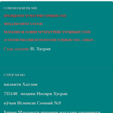
СОМОНАҲОИ РАСМӢ:
ПРЕЗИДЕНТИ ҶУМҲУРИИ ТОҶИКИСТОН
МИҲД ВИЛОЯТИ ХАТЛОН
МАҶЛИСИ ОЛИИ ҶУМҲУРИИ ТОҶИКИСТОН
АГЕНТИИ МИЛЛИИ ИТТИЛООТИИ ТОҶИКИСТОН «ХОВАР»
Суди ноҳияи
Н. Хусрав
СУРОҒАИ МО
вилояти Хатлон
735140
ноҳияи Носири Хусрав
кӯчаи Исмоили Сомонӣ №9
Бинои Мақомоти иҷроияи маҳалии ҳокимияти