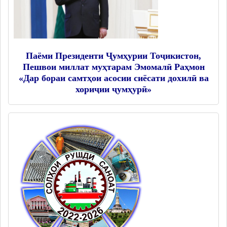
Дастгоҳи раиси ноҳия
Муовинони раиси ноҳия
Сохтор
Шаҳрак ва Деҳот
Паёми Президенти Ҷумҳурии Тоҷикистон,
Пешвои миллат муҳтарам Эмомалӣ Раҳмон
Таърихи ноҳияи Носири Хусрав
«Дар бораи самтҳои асосии сиёсати дохилӣ ва
Воҳидҳои сохтории мақомоти иҷроия
хориҷии ҷумҳурӣ»
Иқтисодиёт
МАҚОМОТИ НАМОЯНДАГӢ
Маҷлиси вакилони халқ
САНАДҲОИ МЕЪЁРӢ-ҲУҚУҚӢ
Қарорҳои маҷлиси вакилони халқ
Қарорҳои раиси ноҳия
Қонунҳо