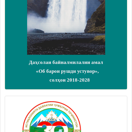
Даҳсолаи байналмилалии амал
«Об барои рушди устувор»,
солҳои 2018-2028