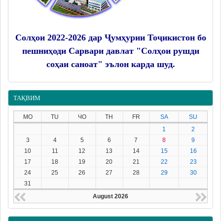
Солҳои 2022-2026 дар Ҷумҳурии Тоҷикистон бо
пешниҳоди Сарвари давлат "Солҳои рушди
соҳаи саноат" эълон карда шуд.
ТАҚВИМ
MO
TU
ЧО
TH
FR
SA
SU
1
2
3
4
5
6
7
8
9
10
11
12
13
14
15
16
17
18
19
20
21
22
23
24
25
26
27
28
29
30
31
August 2026