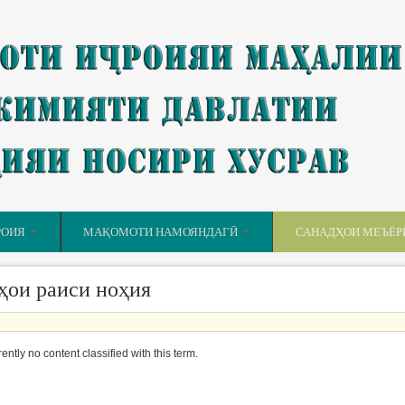
РОИЯ
МАҚОМОТИ НАМОЯНДАГӢ
САНАДҲОИ МЕЪЁР
ҳои раиси ноҳия
rently no content classified with this term.