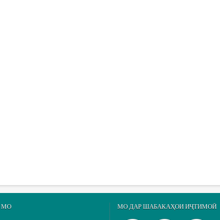
 МО
МО ДАР ШАБАКАҲОИ ИҶТИМОӢ