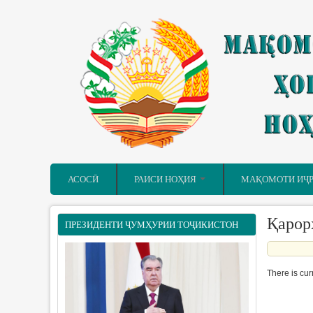
Skip to main content
АСОСӢ
РАИСИ НОҲИЯ
МАҚОМОТИ ИҶ
Қарор
ПРЕЗИДЕНТИ ҶУМҲУРИИ ТОҶИКИСТОН
There is cur