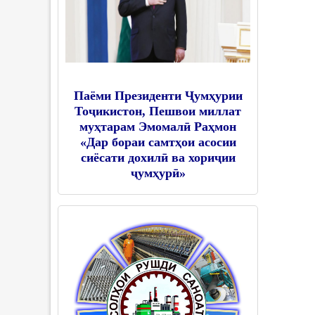
Паёми Президенти Ҷумҳурии
Тоҷикистон, Пешвои миллат
муҳтарам Эмомалӣ Раҳмон
«Дар бораи самтҳои асосии
сиёсати дохилӣ ва хориҷии
ҷумҳурӣ»