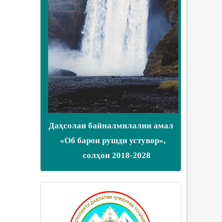
Даҳсолаи байналмилалии амал
«Об барои рушди устувор»,
солҳои 2018-2028