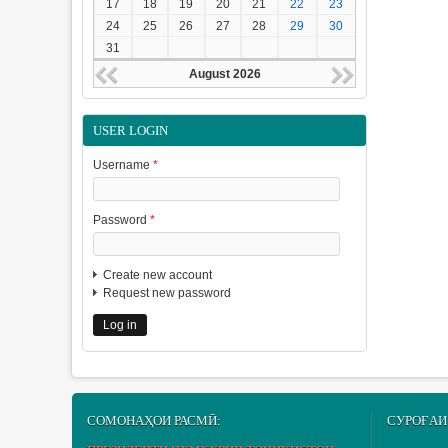
17
18
19
20
21
22
23
24
25
26
27
28
29
30
31
August 2026
USER LOGIN
Username
*
Password
*
Create new account
Request new password
СОМОНАҲОИ РАСМӢ:
СУРОҒАИ