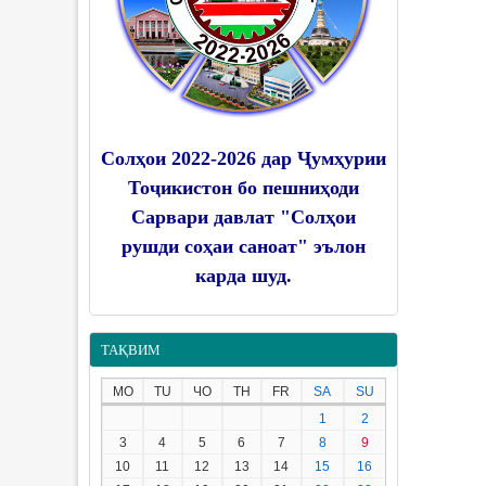
Солҳои 2022-2026 дар Ҷумҳурии
Тоҷикистон бо пешниҳоди
Сарвари давлат "Солҳои
рушди соҳаи саноат" эълон
карда шуд.
ТАҚВИМ
MO
TU
ЧО
TH
FR
SA
SU
1
2
3
4
5
6
7
8
9
10
11
12
13
14
15
16