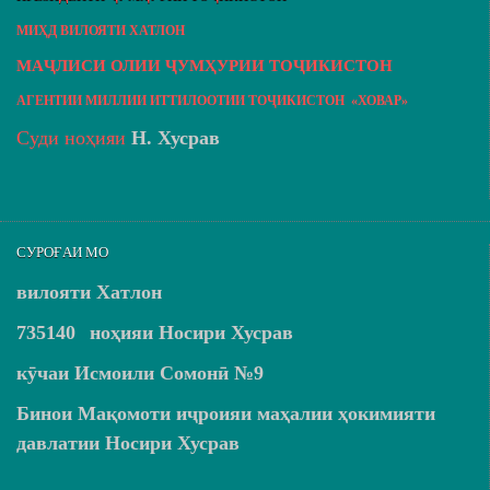
МИҲД ВИЛОЯТИ ХАТЛОН
МАҶЛИСИ ОЛИИ ҶУМҲУРИИ ТОҶИКИСТОН
АГЕНТИИ МИЛЛИИ ИТТИЛООТИИ ТОҶИКИСТОН «ХОВАР»
Суди ноҳияи
Н. Хусрав
СУРОҒАИ МО
вилояти Хатлон
735140
ноҳияи Носири Хусрав
кӯчаи Исмоили Сомонӣ №9
Бинои Мақомоти иҷроияи маҳалии ҳокимияти
давлатии Носири Хусрав