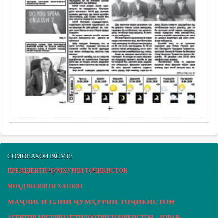
СОМОНАҲОИ РАСМӢ:
ПРЕЗИДЕНТИ ҶУМҲУРИИ ТОҶИКИСТОН
МИҲД ВИЛОЯТИ ХАТЛОН
МАҶЛИСИ ОЛИИ ҶУМҲУРИИ ТОҶИКИСТОН
АГЕНТИИ МИЛЛИИ ИТТИЛООТИИ ТОҶИКИСТОН «ХОВАР»