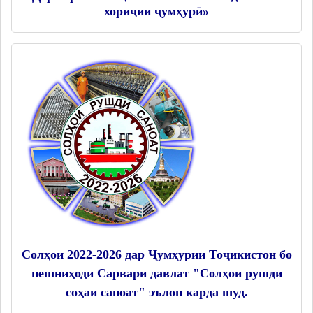
хориҷии ҷумҳурӣ»
Солҳои 2022-2026 дар Ҷумҳурии Тоҷикистон бо
пешниҳоди Сарвари давлат "Солҳои рушди
соҳаи саноат" эълон карда шуд.