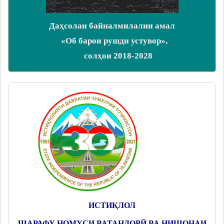
Даҳсолаи байналмилалии амал
«Об барои рушди устувор»,
солҳои 2018-2028
ИСТИҚЛОЛ
ШАРАФУ НОМУСИ ВАТАНДОРӢ ВА НИШОНАИ