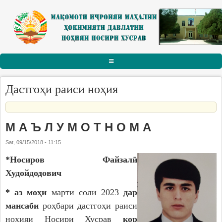
Skip to main content
АСОСӢ
Дастгоҳи раиси ноҳия
РАИСИ НОҲИЯ
Тарҷумаи ҳол
М А Ъ Л У М О Т Н О М А
Паёму табрикот
Sat, 09/15/2018 - 11:15
Суханрониҳо
*Носиров Файзалӣ
Боздидҳо
Худойдодович
Мулоқотҳо
* аз моҳи
марти соли 2023
дар
мансаби
роҳбари дастгоҳи раиси
МАҚОМОТИ ИҶРОИЯ
ноҳияи Носири Хусрав
кор