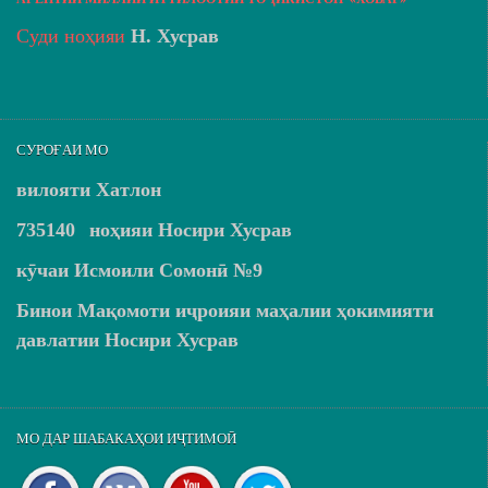
Суди ноҳияи
Н. Хусрав
СУРОҒАИ МО
вилояти Хатлон
735140
ноҳияи Носири Хусрав
кӯчаи Исмоили Сомонӣ №9
Бинои Мақомоти иҷроияи маҳалии ҳокимияти
давлатии Носири Хусрав
МО ДАР ШАБАКАҲОИ ИҶТИМОӢ