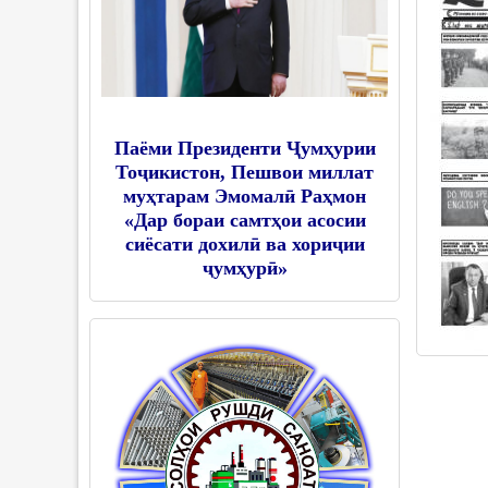
Паёми Президенти Ҷумҳурии
Тоҷикистон, Пешвои миллат
муҳтарам Эмомалӣ Раҳмон
«Дар бораи самтҳои асосии
сиёсати дохилӣ ва хориҷии
ҷумҳурӣ»