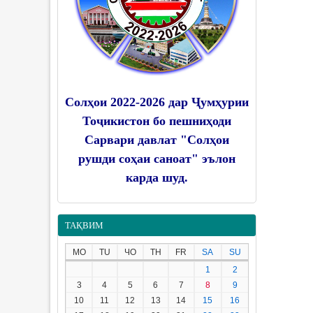
Солҳои 2022-2026 дар Ҷумҳурии
Тоҷикистон бо пешниҳоди
Сарвари давлат "Солҳои
рушди соҳаи саноат" эълон
карда шуд.
ТАҚВИМ
MO
TU
ЧО
TH
FR
SA
SU
1
2
3
4
5
6
7
8
9
10
11
12
13
14
15
16