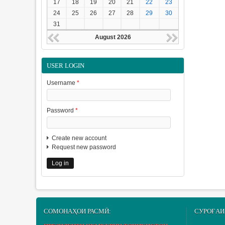
17
18
19
20
21
22
23
24
25
26
27
28
29
30
31
August 2026
USER LOGIN
Username
*
Password
*
Create new account
Request new password
СОМОНАҲОИ РАСМӢ:
СУРОҒАИ