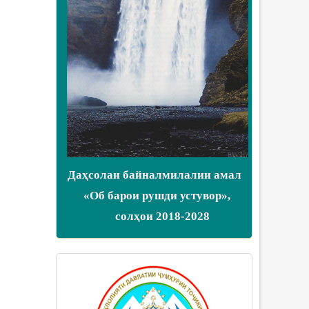
Даҳсолаи байналмилалии амал
«Об барои рушди устувор»,
солҳои 2018-2028