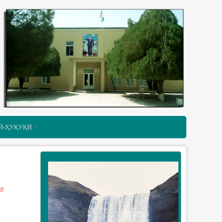
Ӣ-ҲУҚУҚӢ
df