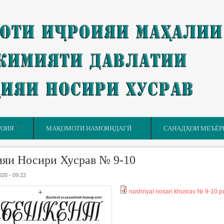
РОИЯ
МАҚОМОТИ НАМОЯНДАГӢ
САНАДҲОИ МЕЪЁР
яи Носири Хусрав № 9-10
020 - 09:22
nashriyai nosari khusrav № 9-10.p