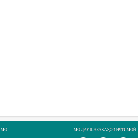
 МО
МО ДАР ШАБАКАҲОИ ИҶТИМОӢ