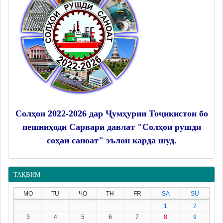
Солҳои 2022-2026 дар Ҷумҳурии Тоҷикистон бо
пешниҳоди Сарвари давлат "Солҳои рушди
соҳаи саноат" эълон карда шуд.
ТАҚВИМ
MO
TU
ЧО
TH
FR
SA
SU
1
2
3
4
5
6
7
8
9