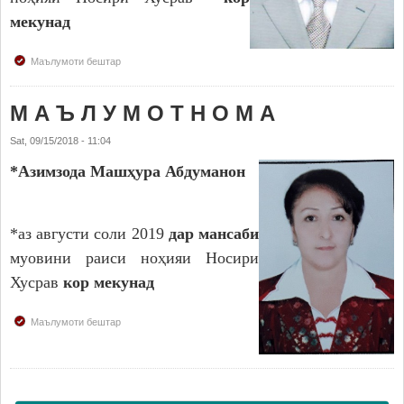
Дастгоҳи раиси ноҳия
мекунад
Муовинони раиси ноҳия
Маълумоти бештар
Сохтор
Шаҳрак ва Деҳот
М А Ъ Л У М О Т Н О М А
Таърихи ноҳияи Носири Хусрав
Sat, 09/15/2018 - 11:04
Воҳидҳои сохтории мақомоти иҷроия
*Азимзода Машҳура Абдуманон
Иқтисодиёт
МАҚОМОТИ НАМОЯНДАГӢ
*аз августи соли 2019
дар мансаби
муовини раиси ноҳияи Носири
Маҷлиси вакилони халқ
Хусрав
кор мекунад
САНАДҲОИ МЕЪЁРӢ-ҲУҚУҚӢ
Маълумоти бештар
Қарорҳои маҷлиси вакилони халқ
Қарорҳои раиси ноҳия
Қонунҳо