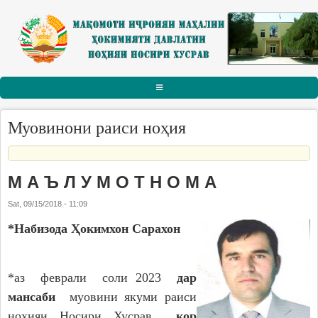
Skip to main content
АСОСӢ
Муовинони раиси ноҳия
РАИСИ НОҲИЯ
Тарҷумаи ҳол
М А Ъ Л У М О Т Н О М А
Паёму табрикот
Sat, 09/15/2018 - 11:09
Суханрониҳо
*Набизода Ҳокимхон Сарахон
Боздидҳо
Мулоқотҳо
*аз феврали соли 2023
дар
МАҚОМОТИ ИҶРОИЯ
мансаби
муовини якуми раиси
ноҳияи Носири Хусрав
кор