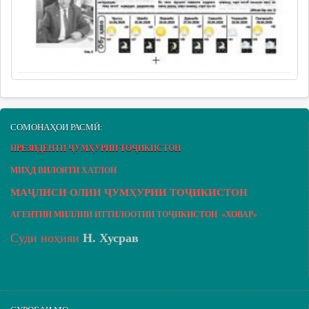
СОМОНАҲОИ РАСМӢ:
ПРЕЗИДЕНТИ ҶУМҲУРИИ ТОҶИКИСТОН
МИҲД ВИЛОЯТИ ХАТЛОН
МАҶЛИСИ ОЛИИ ҶУМҲУРИИ ТОҶИКИСТОН
АГЕНТИИ МИЛЛИИ ИТТИЛООТИИ ТОҶИКИСТОН «ХОВАР»
Суди ноҳияи
Н. Хусрав