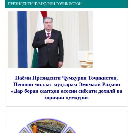
ПРЕЗИДЕНТИ ҶУМҲУРИИ ТОҶИКИСТОН
Паёми Президенти Ҷумҳурии Тоҷикистон,
Пешвои миллат муҳтарам Эмомалӣ Раҳмон
«Дар бораи самтҳои асосии сиёсати дохилӣ ва
хориҷии ҷумҳурӣ»