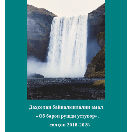
Даҳсолаи байналмилалии амал
«Об барои рушди устувор»,
солҳои 2018-2028