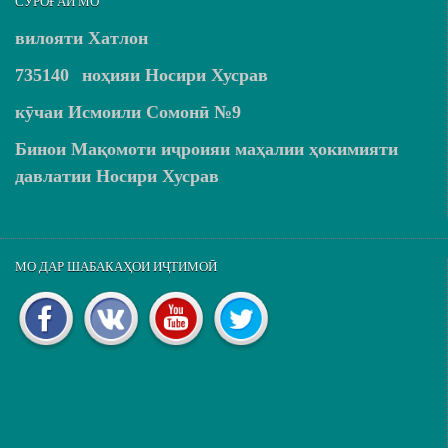
СУРОҒАИ МО
вилояти Хатлон
735140
ноҳияи Носири Хусрав
кӯчаи Исмоили Сомонӣ №9
Бинои Мақомоти иҷроияи маҳалии ҳокимияти
давлатии Носири Хусрав
МО ДАР ШАБАКАҲОИ ИҶТИМОӢ