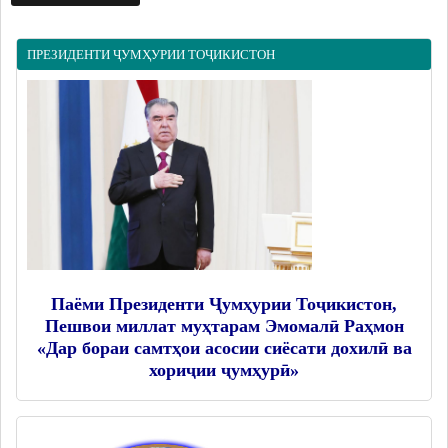
Дастгоҳи раиси ноҳия
Муовинони раиси ноҳия
ПРЕЗИДЕНТИ ҶУМҲУРИИ ТОҶИКИСТОН
Сохтор
Шаҳрак ва Деҳот
Таърихи ноҳияи Носири Хусрав
Воҳидҳои сохтории мақомоти иҷроия
Иқтисодиёт
МАҚОМОТИ НАМОЯНДАГӢ
Маҷлиси вакилони халқ
Паёми Президенти Ҷумҳурии Тоҷикистон,
Пешвои миллат муҳтарам Эмомалӣ Раҳмон
САНАДҲОИ МЕЪЁРӢ-ҲУҚУҚӢ
«Дар бораи самтҳои асосии сиёсати дохилӣ ва
хориҷии ҷумҳурӣ»
Қарорҳои маҷлиси вакилони халқ
Қарорҳои раиси ноҳия
Қонунҳо