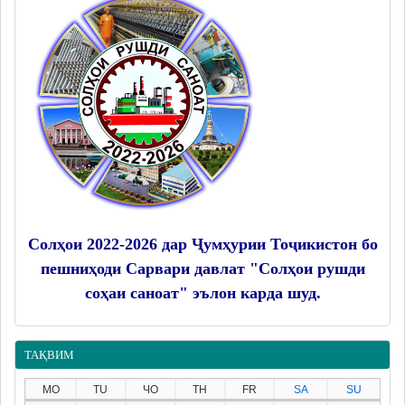
Солҳои 2022-2026 дар Ҷумҳурии Тоҷикистон бо
пешниҳоди Сарвари давлат "Солҳои рушди
соҳаи саноат" эълон карда шуд.
ТАҚВИМ
MO
TU
ЧО
TH
FR
SA
SU