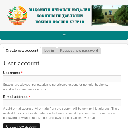
Skip to main content
АСОСӢ
Create new account
(active tab)
Log in
Request new password
Primary tabs
РАИСИ НОҲИЯ
User account
Тарҷумаи ҳол
Username
*
Паёму табрикот
Spaces are allowed; punctuation is not allowed except for periods, hyphens,
Суханрониҳо
apostrophes, and underscores.
Боздидҳо
E-mail address
*
Мулоқотҳо
A valid e-mail address. All e-mails from the system will be sent to this address. The e-
mail address is not made public and will only be used if you wish to receive a new
МАҚОМОТИ ИҶРОИЯ
password or wish to receive certain news or notifications by e-mail.