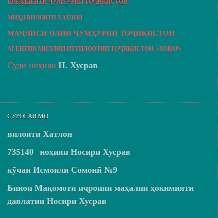
ПРЕЗИДЕНТИ ҶУМҲУРИИ ТОҶИКИСТОН
МИҲД ВИЛОЯТИ ХАТЛОН
МАҶЛИСИ ОЛИИ ҶУМҲУРИИ ТОҶИКИСТОН
АГЕНТИИ МИЛЛИИ ИТТИЛООТИИ ТОҶИКИСТОН «ХОВАР»
Суди ноҳияи
Н. Хусрав
СУРОҒАИ МО
вилояти Хатлон
735140
ноҳияи Носири Хусрав
кӯчаи Исмоили Сомонӣ №9
Бинои Мақомоти иҷроияи маҳалии ҳокимияти
давлатии Носири Хусрав