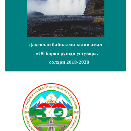
Даҳсолаи байналмилалии амал
«Об барои рушди устувор»,
солҳои 2018-2028