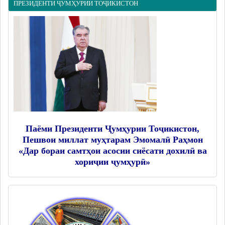
ПРЕЗИДЕНТИ ҶУМҲУРИИ ТОҶИКИСТОН
Дастгоҳи раиси ноҳия
Муовинони раиси ноҳия
Сохтор
Шаҳрак ва Деҳот
Таърихи ноҳияи Носири Хусрав
Воҳидҳои сохтории мақомоти иҷроия
Иқтисодиёт
МАҚОМОТИ НАМОЯНДАГӢ
Паёми Президенти Ҷумҳурии Тоҷикистон,
Пешвои миллат муҳтарам Эмомалӣ Раҳмон
Маҷлиси вакилони халқ
«Дар бораи самтҳои асосии сиёсати дохилӣ ва
хориҷии ҷумҳурӣ»
САНАДҲОИ МЕЪЁРӢ-ҲУҚУҚӢ
Қарорҳои маҷлиси вакилони халқ
Қарорҳои раиси ноҳия
Қонунҳо