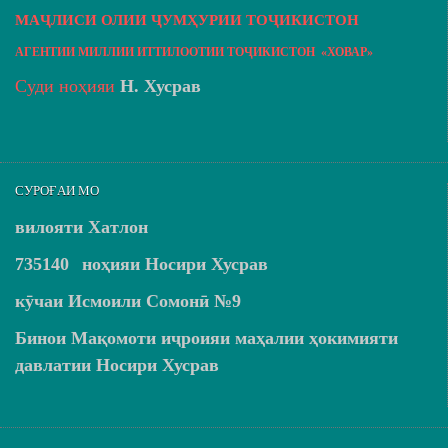
МАҶЛИСИ ОЛИИ ҶУМҲУРИИ ТОҶИКИСТОН
АГЕНТИИ МИЛЛИИ ИТТИЛООТИИ ТОҶИКИСТОН «ХОВАР»
Суди ноҳияи
Н. Хусрав
СУРОҒАИ МО
вилояти Хатлон
735140
ноҳияи Носири Хусрав
кӯчаи Исмоили Сомонӣ №9
Бинои Мақомоти иҷроияи маҳалии ҳокимияти
давлатии Носири Хусрав