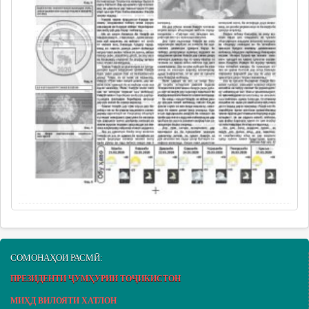
СОМОНАҲОИ РАСМӢ:
ПРЕЗИДЕНТИ ҶУМҲУРИИ ТОҶИКИСТОН
МИҲД ВИЛОЯТИ ХАТЛОН