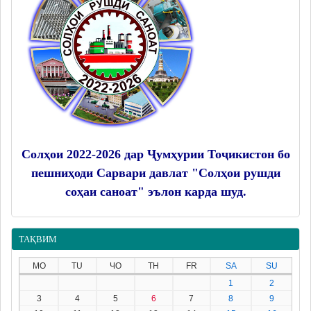
Солҳои 2022-2026 дар Ҷумҳурии Тоҷикистон бо
пешниҳоди Сарвари давлат "Солҳои рушди
соҳаи саноат" эълон карда шуд.
ТАҚВИМ
MO
TU
ЧО
TH
FR
SA
SU
1
2
3
4
5
6
7
8
9