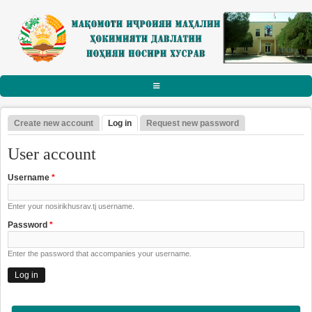
Skip to main content
АСОСӢ
Create new account
Log in
(active tab)
Request new password
Primary tabs
РАИСИ НОҲИЯ
User account
Тарҷумаи ҳол
Username
*
Паёму табрикот
Enter your nosirikhusrav.tj username.
Суханрониҳо
Password
*
Боздидҳо
Enter the password that accompanies your username.
Мулоқотҳо
МАҚОМОТИ ИҶРОИЯ