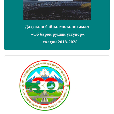
Даҳсолаи байналмилалии амал
«Об барои рушди устувор»,
солҳои 2018-2028