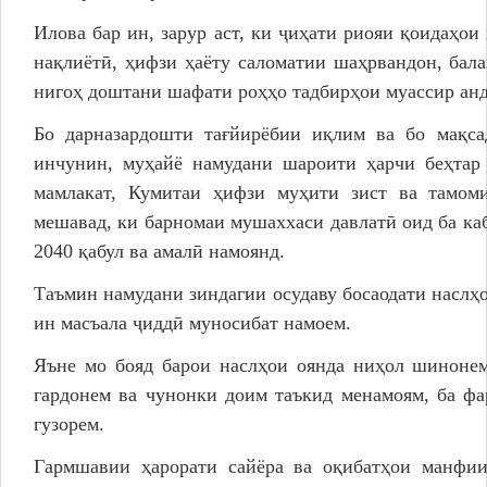
Илова бар ин, зарур аст, ки ҷиҳати риояи қоидаҳои
нақлиётӣ, ҳифзи ҳаёту саломатии шаҳрвандон, бал
нигоҳ доштани шафати роҳҳо тадбирҳои муассир ан
Бо дарназардошти тағйирёбии иқлим ва бо мақса
инчунин, муҳайё намудани шароити ҳарчи беҳтар
мамлакат, Кумитаи ҳифзи муҳити зист ва тамом
мешавад, ки барномаи мушаххаси давлатӣ оид ба ка
2040 қабул ва амалӣ намоянд.
Таъмин намудани зиндагии осудаву босаодати наслҳо
ин масъала ҷиддӣ муносибат намоем.
Яъне мо бояд барои наслҳои оянда ниҳол шинонем
гардонем ва чунонки доим таъкид менамоям, ба фа
гузорем.
Гармшавии ҳарорати сайёра ва оқибатҳои манфии