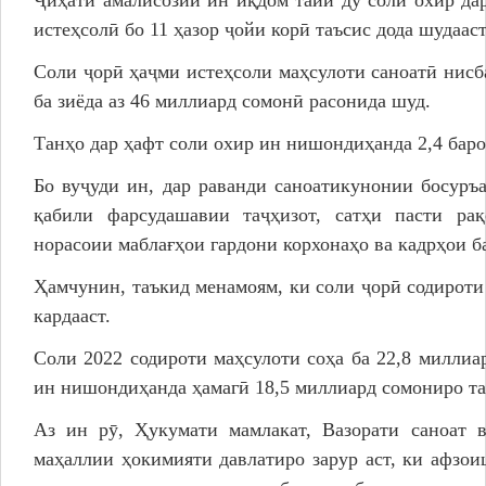
истеҳсолӣ бо 11 ҳазор ҷойи корӣ таъсис дода шудааст
Соли ҷорӣ ҳаҷми истеҳсоли маҳсулоти саноатӣ нисб
ба зиёда аз 46 миллиард сомонӣ расонида шуд.
Танҳо дар ҳафт соли охир ин нишондиҳанда 2,4 бароб
Бо вуҷуди ин, дар раванди саноатикунонии босуръа
қабили фарсудашавии таҷҳизот, сатҳи пасти рақ
норасоии маблағҳои гардони корхонаҳо ва кадрҳои б
Ҳамчунин, таъкид менамоям, ки соли ҷорӣ содирот
кардааст.
Соли 2022 содироти маҳсулоти соҳа ба 22,8 миллиа
ин нишондиҳанда ҳамагӣ 18,5 миллиард сомониро та
Аз ин рӯ, Ҳукумати мамлакат, Вазорати саноат 
маҳаллии ҳокимияти давлатиро зарур аст, ки афзои