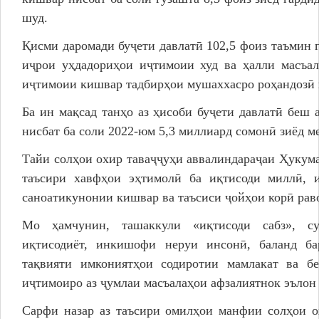
шуд.
Қисми даромади буҷети давлатӣ 102,5 фоиз таъмин 
иҷрои уҳдадориҳои иҷтимоии худ ва ҳалли масъал
иҷтимоии кишвар тадбирҳои мушаххасро роҳандозӣ 
Ба ин мақсад танҳо аз ҳисоби буҷети давлатӣ беш 
нисбат ба соли 2022-юм 5,3 миллиард сомонӣ зиёд м
Тайи солҳои охир таваҷҷуҳи аввалиндараҷаи Ҳукум
таъсири хавфҳои эҳтимолӣ ба иқтисоди миллӣ, и
саноатикунонии кишвар ва таъсиси ҷойҳои корӣ рав
Мо ҳамчунин, ташаккули «иқтисоди сабз», с
иқтисодиёт, инкишофи неруи инсонӣ, баланд ба
тақвияти имкониятҳои содиротии мамлакат ва бе
иҷтимоиро аз ҷумлаи масъалаҳои афзалиятнок эълон
Сарфи назар аз таъсири омилҳои манфии солҳои о