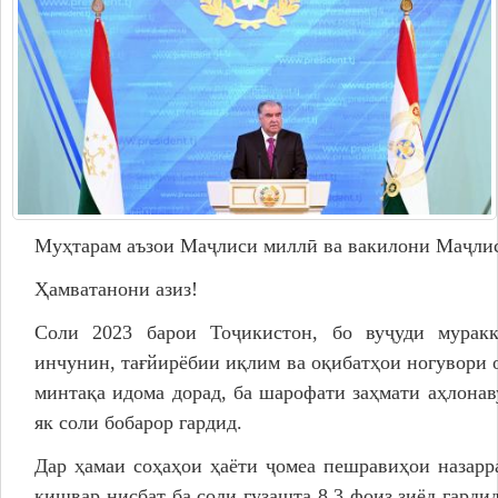
Дастгоҳи раиси ноҳия
Муовинони раиси ноҳия
Сохтор
Шаҳрак ва Деҳот
Таърихи ноҳияи Носири Хусрав
Воҳидҳои сохтории мақомоти иҷроия
Иқтисодиёт
Муҳтарам аъзои Маҷлиси миллӣ ва вакилони Маҷлис
МАҚОМОТИ НАМОЯНДАГӢ
Ҳамватанони азиз!
Маҷлиси вакилони халқ
Соли 2023 барои Тоҷикистон, бо вуҷуди муракк
инчунин, тағйирёбии иқлим ва оқибатҳои ногувори 
САНАДҲОИ МЕЪЁРӢ-ҲУҚУҚӢ
минтақа идома дорад, ба шарофати заҳмати аҳлона
як соли бобарор гардид.
Қарорҳои маҷлиси вакилони халқ
Қарорҳои раиси ноҳия
Дар ҳамаи соҳаҳои ҳаёти ҷомеа пешравиҳои назарр
Қонунҳо
кишвар нисбат ба соли гузашта 8,3 фоиз зиёд гарди