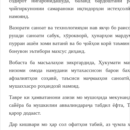
содирот нигаронидашуда, баланд бардоштани ра
ҷойгиркунонии самараноки иқтидорҳои истеҳсол
намоянд.
Вазорати саноат ва технологияҳои нав якҷо бо раи
рушди саноати сабук, хӯрокворӣ, ҳунарҳои марду
пурраи ашёи хоми ватанӣ ва бо ҷойҳои корӣ таъмин
бонувон эътибори махсус диҳанд.
Вобаста ба масъалаҳои зикргардида, Ҳукумати ма
низоми омода намудани мутахассисон барои бах
афзалиятҳои соҳавӣ, таъсиси маҷмааҳои саноатӣ
мушаххасро роҳандозӣ намояд.
Тавре ки ҳамватанони азизи мо мушоҳида мекунанд
сайёра ба мушкилии аввалиндараҷа табдил ёфта, 
қарор додааст.
Дар кишвари мо ҳар сол офатҳои табиӣ, аз ҷумла 