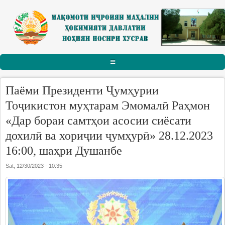
Skip to main content
АСОСӢ
Паёми Президенти Ҷумҳурии
РАИСИ НОҲИЯ
Тоҷикистон муҳтарам Эмомалӣ Раҳмон
«Дар бораи самтҳои асосии сиёсати
Тарҷумаи ҳол
дохилӣ ва хориҷии ҷумҳурӣ» 28.12.2023
Паёму табрикот
16:00, шаҳри Душанбе
Суханрониҳо
Sat, 12/30/2023 - 10:35
Боздидҳо
Мулоқотҳо
МАҚОМОТИ ИҶРОИЯ