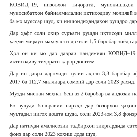
КОВИД–19, низоъҳои тиҷоратӣ, муноқишаҳои 
муносибатҳои байналмилалии иқтисодиву молиявӣ в
ба мо муяссар шуд, ки нишондиҳандаҳои рушдро дар
Дар ҳафт соли охир суръати рушди иқтисоди милл
ҳаҷми маҷмӯи маҳсулоти дохилӣ 1,5 баробар зиёд га
Ҳол он ки мо дар давраи пандемияи КОВИД–19 
иқтисодиву тиҷоратӣ қарор доштем.
Дар ин давра даромади пулии аҳолӣ 3,3 баробар а
2017 ба 112,7 миллиард сомонӣ дар соли 2023 расид.
Музди миёнаи меҳнат беш аз 2 баробар ва андозаи на
Бо вуҷуди болоравии нархҳо дар бозорҳои ҷаҳон
муътадил нигоҳ дошта шуда, соли 2023-юм 3,8 фоиз
Дар натиҷаи амалисозии тадбирҳои зикргардида сатҳи
фоиз дар соли 2023 коҳиш дода шуд.