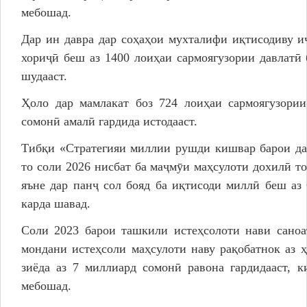
мебошад.
Дар ин давра дар соҳаҳои мухталифи иқтисодиву и
хориҷӣ беш аз 1400 лоиҳаи сармоягузории давлатӣ
шудааст.
Ҳоло дар мамлакат боз 724 лоиҳаи сармоягузори
сомонӣ амалӣ гардида истодааст.
Тибқи «Стратегияи миллии рушди кишвар барои да
то соли 2026 нисбат ба маҷмӯи маҳсулоти дохилӣ то
яъне дар панҷ сол бояд ба иқтисоди миллӣ беш аз
карда шавад.
Соли 2023 барои ташкили истеҳсолоти нави саноа
мондани истеҳсоли маҳсулоти наву рақобатнок аз 
зиёда аз 7 миллиард сомонӣ равона гардидааст, к
мебошад.