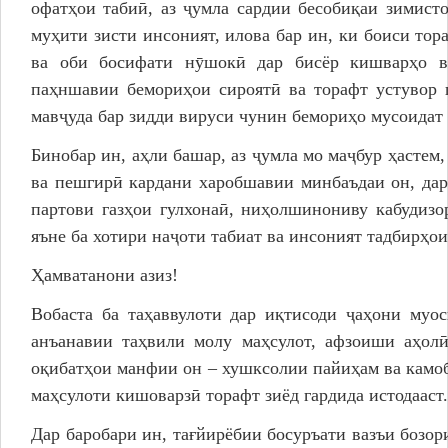
офатҳои табиӣ, аз ҷумла сардии бесобиқаи зимист
муҳити зисти инсоният, илова бар ин, ки боиси то
ва оби босифати нӯшокӣ дар бисёр кишварҳо ва
паҳншавии бемориҳои сироятӣ ва торафт устувор 
мавҷуда бар зидди вируси чунин бемориҳо мусоидат 
Бинобар ин, аҳли башар, аз ҷумла мо маҷбур ҳастем,
ва пешгирӣ кардани харобшавии минбаъдаи он, дар
партови газҳои гулхонаӣ, ниҳолшинониву кабудизо
яъне ба хотири наҷоти табиат ва инсоният тадбирҳои
Ҳамватанони азиз!
Вобаста ба таҳаввулоти дар иқтисоди ҷаҳони муо
анъанавии таҳвили молу маҳсулот, афзоиши аҳолӣ
оқибатҳои манфии он – хушксолии пайиҳам ва камобӣ
маҳсулоти кишоварзӣ торафт зиёд гардида истодааст.
Дар баробари ин, тағйирёбии босуръати вазъи бозо