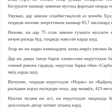
босуръати кишвар заминаи мусоид фароҳам оварда ис
Умуман, дар замони соҳибистиқлолӣ аз ҷониби Ҳук
таҷдиди низоми энергетикии кишвар 85,7 миллиард 
Низоме, ки дар 75 соли замони гузашта муҳлати 
анҷом расида буд, таҷдиду навсозӣ карда шуд.
Агар мо ин корро намекардем, шояд имрӯз умуман б
Дар ин давра танҳо барои азнавсозии неругоҳҳои б
сомонӣ равона гардида, неругоҳи барқи обии «Сарба
зиёд карда шуд.
Инчунин, таҷдиди неругоҳҳои «Норак» ва «Қайроқ
расидани корҳо иқтидори онҳо, дар маҷмӯъ, 423 мег
Нуктаи муҳим ин аст, ки неругоҳҳои зикршуда б
даҳсолаҳои дигар хизмат хоҳанд кард.