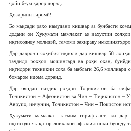
ҷойи 6-ум қарор дорад.
Ҳозирини гиромӣ!
Бо мақсади раҳо намудани кишвар аз бунбасти ком
додани он Ҳукумати мамлакат аз нахустин солҳои
иқтисодиву молиявӣ, тамоми захираву имкониятҳоро
Дар даврони соҳибистиқлолӣ дар кишвар 58 лоиҳаи
таҷдиди роҳҳои мошингард ва роҳи оҳан, бунёд
иқтидори техникии соҳа ба маблағи 26,6 миллиард с
бомаром идома доранд.
Дар ояндаи наздик роҳҳои Тоҷикистон ба сифа
Тоҷикистон – Афғонистон ва Чин – Тоҷикистон – Ӯ
Аврупо, инчунин, Тоҷикистон – Чин – Покистон ист
Ҳукумати мамлакат тасмим гирифтааст, ки дар 
иқтисодӣ як қатор лоиҳаҳои афзалиятноки бунёду 