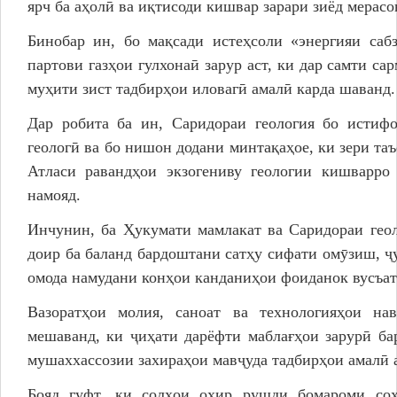
ярч ба аҳолӣ ва иқтисоди кишвар зарари зиёд мерасо
Бинобар ин, бо мақсади истеҳсоли «энергияи саб
партови газҳои гулхонаӣ зарур аст, ки дар самти с
муҳити зист тадбирҳои иловагӣ амалӣ карда шаванд.
Дар робита ба ин, Саридораи геология бо истифо
геологӣ ва бо нишон додани минтақаҳое, ки зери та
Атласи равандҳои экзогениву геологии кишварро
намояд.
Инчунин, ба Ҳукумати мамлакат ва Саридораи гео
доир ба баланд бардоштани сатҳу сифати омӯзиш, ҷ
омода намудани конҳои канданиҳои фоиданок вусъат
Вазоратҳои молия, саноат ва технологияҳои на
мешаванд, ки ҷиҳати дарёфти маблағҳои зарурӣ ба
мушаххассозии захираҳои мавҷуда тадбирҳои амалӣ 
Бояд гуфт, ки солҳои охир рушди бомароми соҳ