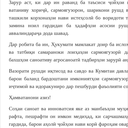
Зарур аст, ки дар ин раванд ба таъсиси ҷойҳои
ватаниву хориҷӣ, сармоягузорон, шарикони рушд 
ташкили корхонаҳои нави истеҳсолӣ бо воридоти 
замина ноил гардидан ба ҳадафҳои асосии руш
аввалиндараҷа дода шавад.
Дар робита ба ин, Ҳукумати мамлакат доир ба исло
ва татбиқи самараноки лоиҳаҳои сармоягузорӣ д
бахшҳои саноативу агросаноатӣ тадбирҳои зарурӣ а
Вазорати рушди иқтисод ва савдо ва Кумитаи давл
барои баланд бардоштани имкониятҳои сармоягузо
иҷтимоӣ ва идоракуниро дар пешбурди фаъолияти со
Ҳамватанони азиз!
Соҳаи саноат ва инноватсия яке аз манбаъҳои му
рафта, пешрафти он имкон медиҳад, ки сарчашмаҳ
гардида, барои аҳолӣ ҷойҳои нави корӣ фароҳам ова