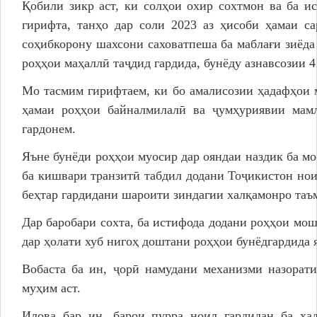
Қобили зикр аст, ки солҳои охир сохтмон ва ба и
гирифта, танҳо дар соли 2023 аз ҳисоби ҳамаи са
соҳибкорону шахсони саховатпеша ба маблағи зиёда
роҳҳои маҳаллӣ таҷдид гардида, бунёду азнавсозии 4
Мо тасмим гирифтаем, ки бо амалисозии ҳадафҳои 
ҳамаи роҳҳои байналмилалӣ ва ҷумҳуриявии мамл
гардонем.
Яъне бунёди роҳҳои муосир дар ояндаи наздик ба мо
ба кишвари транзитӣ табдил додани Тоҷикистон нои
беҳтар гардидани шароити зиндагии халқамонро таъ
Дар баробари сохта, ба истифода додани роҳҳои мо
дар ҳолати хуб нигоҳ доштани роҳҳои бунёдгардида я
Вобаста ба ин, ҷорӣ намудани механизми назорати
муҳим аст.
Илова бар ин, барои пурра ноил гардидан ба ҳа