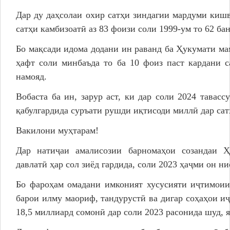
Дар ду даҳсолаи охир сатҳи зиндагии мардуми киш
сатҳи камбизоатӣ аз 83 фоизи соли 1999-ум то 62 ба
Бо мақсади идома додани ин раванд ба Ҳукумати ма
ҳафт соли минбаъда то ба 10 фоиз паст кардани 
намояд.
Вобаста ба ин, зарур аст, ки дар соли 2024 тавас
қабулгардида суръати рушди иқтисоди миллӣ дар сат
Вакилони муҳтарам!
Дар натиҷаи амалисозии барномаҳои созандаи Ҳ
давлатӣ ҳар сол зиёд гардида, соли 2023 ҳаҷми он ни
Бо фароҳам омадани имконият хусусияти иҷтимоии 
барои илму маориф, тандурустӣ ва дигар соҳаҳои и
18,5 миллиард сомонӣ дар соли 2023 расонида шуд, я