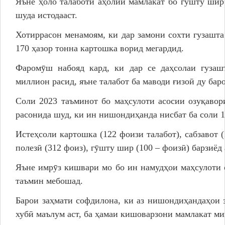
Яъне ҳоло талаботи аҳолии мамлакат бо гӯшту шир
шуда истодааст.
Хотиррасон менамоям, ки дар замони сохти гузашта
170 ҳазор тонна картошка ворид мегардид.
Фаромӯш набояд кард, ки дар се даҳсолаи гузаш
миллион расид, яъне талабот ба маводи ғизоӣ ду бар
Соли 2023 таъминот бо маҳсулоти асосии озуқавор
расонида шуд, ки ин нишондиҳанда нисбат ба соли 1
Истеҳсоли картошка (122 фоизи талабот), сабзавот (1
полезӣ (312 фоиз), гӯшту шир (100 – фоизӣ) барзиёд
Яъне имрӯз кишвари мо бо ин намудҳои маҳсулоти 
таъмин мебошад.
Барои заҳмати софдилона, ки аз нишондиҳандаҳои 
хубӣ маълум аст, ба ҳамаи кишоварзони мамлакат м