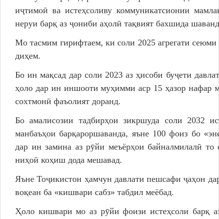
иҷтимоӣ ва истеҳсоливу коммуникатсионии мамла
неруи барқ аз ҷониби аҳолӣ тақвият бахшида шаванд
Мо тасмим гирифтаем, ки соли 2025 агрегати сеюми
диҳем.
Бо ин мақсад дар соли 2023 аз ҳисоби буҷети давла
ҳоло дар ин иншооти муҳимми аср 15 ҳазор нафар м
сохтмонӣ фаъолият доранд.
Бо амалисозии тадбирҳои зикршуда соли 2032 ис
манбаъҳои барқароршаванда, яъне 100 фоиз бо «эне
дар ин замина аз рӯйи меъёрҳои байналмилалӣ то 
ниҳоӣ коҳиш дода мешавад.
Яъне Тоҷикистон ҳамчун давлати пешсафи ҷаҳон да
воқеан ба «кишвари сабз» табдил меёбад.
Ҳоло кишвари мо аз рӯйи фоизи истеҳсоли барқ а