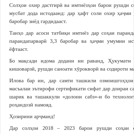
Солҳои охир дастгирӣ ва имтиёзҳои барои рушди 
мусбат дода истодаанд: дар ҳафт соли охир ҳаҷми
баробар зиёд гардидааст.
Танҳо дар асоси татбиқи имтиёз дар соҳаи паран
парандапарварӣ 3,3 баробар ва ҳаҷми умумии ис
ёфтааст.
Бо мақсади идома додани ин раванд, Ҳукумати 
кишоварзӣ, рушди саноати хӯрокворӣ ва содироти ма
Илова бар ин, дар самти ташкили озмоишгоҳҳои 
масъалаи эътирофи сертификати сифат дар доираи с
шарик ва ташаккули «долони сабз»-и бо технолог
роҳандозӣ намояд.
Ҳозирини арҷманд!
Дар солҳои 2018 – 2023 барои рушди соҳаи 