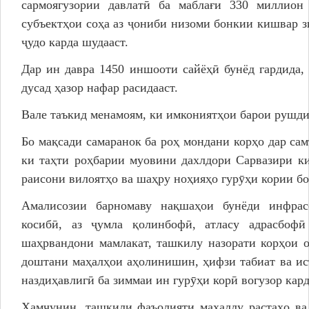
сармоягузории давлатӣ ба маблағи 330 миллион
субъектҳои соҳа аз ҷониби низоми бонкии кишвар з
ҷудо карда шудааст.
Дар ин давра 1450 иншооти сайёҳӣ бунёд гардида,
дусад ҳазор нафар расидааст.
Вале таъкид менамоям, ки имкониятҳои барои рушди
Бо мақсади самаранок ба роҳ мондани корҳо дар самт
ки таҳти роҳбарии муовини дахлдори Сарвазири к
раисони вилоятҳо ва шаҳру ноҳияҳо гурӯҳи кории бо
Амалисозии барномаву нақшаҳои бунёди инфрас
косибӣ, аз ҷумла қолинбофӣ, атласу адрасбофӣ
шаҳрвандони мамлакат, ташкилу назорати корҳои о
доштани маҳалҳои аҳолинишин, ҳифзи табиат ва ис
наздиҳавлигӣ ба зиммаи ин гурӯҳи корӣ вогузор кар
Ҳамчунин, ташкили фаъолияти маҳаллу растаҳо ва