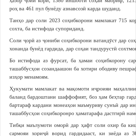
ҳазор ҷойи корӣ, 1380 иншооти соҳаи маориф, 1213
роҳ ва 461 пул бунёду азнавсозӣ карда шуданд.
Танҳо дар соли 2023 соҳибкорони мамлакат 715 ко
сохта, ба истифода супориданд.
Соли ҷорӣ аз ҷониби соҳибкорони ватандӯст дар со
хонанда бунёд гардида, дар соҳаи тандурустӣ сохтм
Бо истифода аз фурсат, ба ҳамаи соҳибкорону са
ташаббусҳои созандаашон ба хотири ободиву пешр
изҳор менамоям.
Ҳукумати мамлакат ва мақомоти иҷроияи маҳаллии
баланд бардоштани шаффофият, боз ҳам беҳтар гар
бартараф кардани монеаҳои маъмуриву сунъӣ дар ин
ташаббусҳои соҳибкоронро ҳаматарафа дастгирӣ нам
Тибқи маълумоти оморӣ дар ҳафт соли охир ба ки
сармояи хориҷӣ ворид гардидааст, ки зиёда аз 