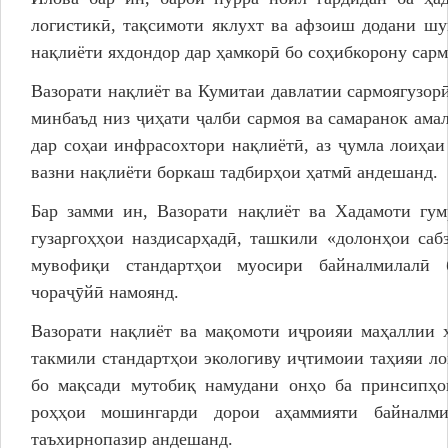
логистикӣ, тақсимоти яклухт ва афзоиш додани шу
нақлиёти яхдондор дар ҳамкорӣ бо соҳибкорону сар
Вазорати нақлиёт ва Кумитаи давлатии сармоягузор
минбаъд низ ҷиҳати ҷалби сармоя ва самаранок ама
дар соҳаи инфрасохтори нақлиётӣ, аз ҷумла лоиҳа
вазни нақлиёти боркаш тадбирҳои ҳатмӣ андешанд.
Бар замми ин, Вазорати нақлиёт ва Хадамоти гум
гузаргоҳҳои наздисарҳадӣ, ташкили «долонҳои саб
мувофиқи стандартҳои муосири байналмилалӣ б
чораҷӯйӣ намоянд.
Вазорати нақлиёт ва мақомоти иҷроияи маҳаллии 
такмили стандартҳои экологиву иҷтимоии таҳияи ло
бо мақсади мутобиқ намудани онҳо ба принсипҳо
роҳҳои мошингарди дорои аҳаммияти байналми
таъхирнопазир андешанд.