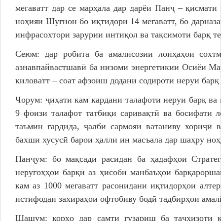
мегаватт дар се марҳала дар дарёи Панҷ – қисмат
ноҳияи Шуғнон бо иқтидори 14 мегаватт, бо дарназ
инфрасохтори зарурии интиқол ва тақсимоти барқ т
Сеюм: дар робита ба амалисозии лоиҳаҳои сохт
азнавпайвастшавӣ ба низоми энергетикии Осиёи Мар
киловатт – соат афзоиш додани содироти неруи бар
Чорум: ҷиҳати кам кардани талафоти неруи барқ ва
9 фоизи талафот татбиқи саривақтӣ ва босифати л
таъмин гардида, ҷалби сармояи ватаниву хориҷӣ 
бахши хусусӣ барои ҳалли ин масъала дар шаҳру но
Панҷум: бо мақсади расидан ба ҳадафҳои Страте
неругоҳҳои барқӣ аз ҳисоби манбаъҳои барқарорша
кам аз 1000 мегаватт расонидани иқтидорҳои алтер
истифодаи захираҳои офтобиву бодӣ тадбирҳои амал
Шашум: корҳо дар самти гузариш ба таҷҳизоти 