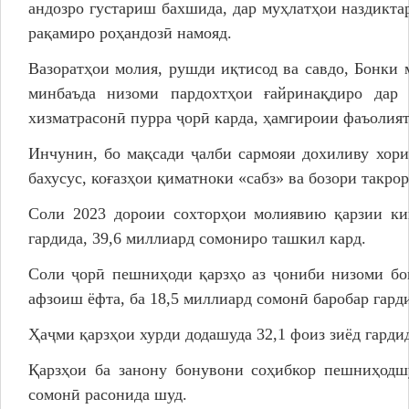
андозро густариш бахшида, дар муҳлатҳои наздикт
рақамиро роҳандозӣ намояд.
Вазоратҳои молия, рушди иқтисод ва савдо, Бонки 
минбаъда низоми пардохтҳои ғайринақдиро дар 
хизматрасонӣ пурра ҷорӣ карда, ҳамгироии фаъолият
Инчунин, бо мақсади ҷалби сармояи дохиливу хори
бахусус, коғазҳои қиматноки «сабз» ва бозори такро
Соли 2023 дороии сохторҳои молиявию қарзии ки
гардида, 39,6 миллиард сомониро ташкил кард.
Соли ҷорӣ пешниҳоди қарзҳо аз ҷониби низоми бо
афзоиш ёфта, ба 18,5 миллиард сомонӣ баробар гард
Ҳаҷми қарзҳои хурди додашуда 32,1 фоиз зиёд гарди
Қарзҳои ба занону бонувони соҳибкор пешниҳодш
сомонӣ расонида шуд.