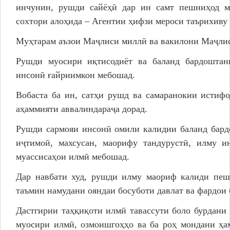
инчунин, рушди сайёҳӣ дар ин самт пешниҳод м
сохтори алоҳида – Агентии ҳифзи мероси таърихиву 
Муҳтарам аъзои Маҷлиси миллӣ ва вакилони Маҷлис
Рушди муосири иқтисодиёт ва баланд бардоштан
инсонӣ ғайриимкон мебошад.
Вобаста ба ин, сатҳи рушд ва самаранокии истиф
аҳаммияти аввалиндараҷа дорад.
Рушди сармояи инсонӣ омили калидии баланд бард
иҷтимоӣ, махсусан, маорифу тандурустӣ, илму и
муассисаҳои илмӣ мебошад.
Дар навбати худ, рушди илму маориф калиди пеш
таъмин намудани ояндаи босуботи давлат ва фардои 
Дастгирии таҳқиқоти илмӣ тавассути боло бурдани 
муосири илмӣ, озмоишгоҳҳо ва ба роҳ мондани ҳа