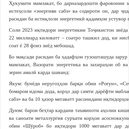
Ҳукумати мамлакат, бо дарназардошти фаровонии з
истеҳсоли «энергияи сабз» ва содироти он, дар ҷо
расидан ба истиқлоли энергетикӣ қадамҳои устувор г
Соли 2023 иқтидори энергетикии Тоҷикистон зиёда 
22 миллиард киловатт – соатро ташкил дод, ки нис
соат ё 28 фоиз зиёд мебошад.
Бо мақсади расидан ба ҳадафҳои гузошташуда зарур 
мамлакат, Вазорати энергетика ва захираҳои об в
зерин амалӣ карда шаванд:
Якум: бунёди неругоҳҳои барқи обии «Роғун», «Се
бомаром идома дода, корҳо дар самти дарёфти мабл
сабз» ва ба 10 ҳазор мегаватт расонидани иқтидорҳо
Дуюм: барои беҳтар кардани таъминоти аҳолии кишв
ва саноати металлургия суръати корҳои асоснокку
обии «Шӯроб» бо иқтидори 1000 мегаватт дар д