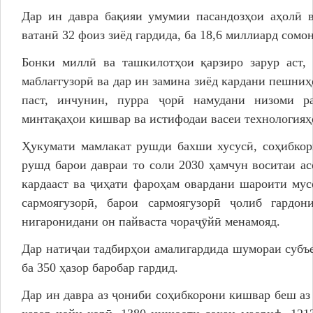
Дар ин давра бақияи умумии пасандозҳои аҳолӣ 
ватанӣ 32 фоиз зиёд гардида, ба 18,6 миллиард сомо
Бонки миллӣ ва ташкилотҳои қарзиро зарур аст,
маблағгузорӣ ва дар ин замина зиёд кардани пешниҳо
паст, инчунин, пурра ҷорӣ намудани низоми р
минтақаҳои кишвар ва истифодаи васеи технологияҳ
Ҳукумати мамлакат рушди бахши хусусӣ, соҳибкор
рушд барои давраи то соли 2030 ҳамчун воситаи а
кардааст ва ҷиҳати фароҳам овардани шароити му
сармоягузорӣ, барои сармоягузорӣ ҷолиб гардо
нигаронидани он пайваста чораҷӯйӣ менамояд.
Дар натиҷаи тадбирҳои амалигардида шумораи субъе
ба 350 ҳазор баробар гардид.
Дар ин давра аз ҷониби соҳибкорони кишвар беш аз 