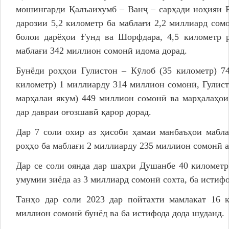
мошингарди Қалъаихумб – Ванҷ – сарҳади ноҳияи Р
дарозии 5,2 километр ба маблағи 2,2 миллиард сом
болои дарёҳои Ғунд ва Шорфдара, 4,5 километр р
маблағи 342 миллион сомонӣ идома дорад.
Бунёди роҳҳои Гулистон – Кӯлоб (35 километр) 7
километр) 1 миллиарду 314 миллион сомонӣ, Гулист
марҳалаи якум) 449 миллион сомонӣ ва марҳалаҳои
дар давраи оғозшавӣ қарор дорад.
Дар 7 соли охир аз ҳисоби ҳамаи манбаъҳои мабла
роҳҳо ба маблағи 2 миллиарду 235 миллион сомонӣ а
Дар се соли оянда дар шаҳри Душанбе 40 километр
умумии зиёда аз 3 миллиард сомонӣ сохта, ба истиф
Танҳо дар соли 2023 дар пойтахти мамлакат 16 
миллион сомонӣ бунёд ва ба истифода дода шуданд.