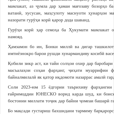
мамлакат, аз ҷумла дар ҳамаи мағозаву бозорҳо 
ватанӣ, хусусан, маҳсулоту маснуоти ҳунарҳои м
назорати гурӯҳи корӣ қарор дода шаванд.
Гурӯҳи корӣ ҳар семоҳа ба Ҳукумати мамлакат 
намояд.
Ҳамзамон бо ин, Бонки миллӣ ва дигар ташкилот
имтиёзнокро барои рушди хунармандиву косибӣ васе
Қобили зикр аст, ки тайи солҳои охир дар баробар
масъалаҳои соҳаи фарҳанг, ҷиҳати муаррифии ф
байналмилалӣ як қатор иқдомоти назаррас амалӣ гар
Соли 2023-юм 15 ёдгории таърихиву фарҳангии
ғайримоддии ЮНЕСКО ворид карда шуд, ки боиси
бостонии миллати тоҷик дар байни ҷомеаи башарӣ г
Бо мақсади густариш бахшидани тармиму барқарорс