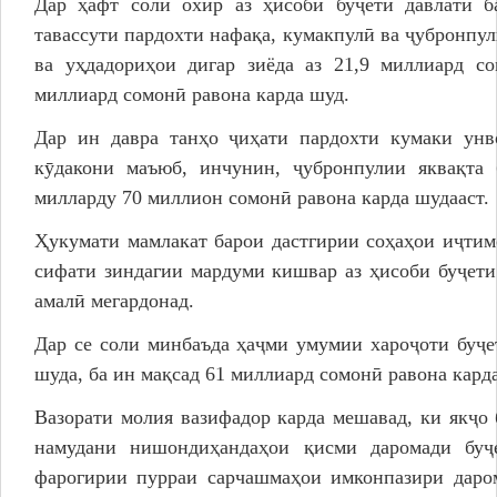
Дар ҳафт соли охир аз ҳисоби буҷети давлатӣ б
тавассути пардохти нафақа, кумакпулӣ ва ҷубронпу
ва уҳдадориҳои дигар зиёда аз 21,9 миллиард с
миллиард сомонӣ равона карда шуд.
Дар ин давра танҳо ҷиҳати пардохти кумаки унв
кӯдакони маъюб, инчунин, ҷубронпулии яквақта 
милларду 70 миллион сомонӣ равона карда шудааст.
Ҳукумати мамлакат барои дастгирии соҳаҳои иҷтим
сифати зиндагии мардуми кишвар аз ҳисоби буҷети
амалӣ мегардонад.
Дар се соли минбаъда ҳаҷми умумии хароҷоти буҷе
шуда, ба ин мақсад 61 миллиард сомонӣ равона кард
Вазорати молия вазифадор карда мешавад, ки якҷо
намудани нишондиҳандаҳои қисми даромади буҷе
фарогирии пурраи сарчашмаҳои имконпазири даро