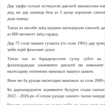
Дар зарфи солҳои истиқлоли давлатӣ амалисозии н
дод, ки дар кишвар беш аз 3 ҳазор корхонаи саноа
дода шавад.
Танҳо аз ҳисоби зиёд шудани иқтидорҳои саноатӣ да
аз 800 мегаватт зиёд гардид.
Дар 75 соли замони гузашта (то соли 1991) дар ҷумҳ
ҷойи корӣ фаъолият дошт.
Танҳо пас аз барқарорсозии сулҳу субот ва 
фалаҷгардидаи ҳокимияти давлатӣ мо имконият
иқтисодиву иҷтимоии мамлакат машғул шавем.
Яъне мо ба рушди иқтисодии мамлакат аз соли 2000-
Бо дарназардошти аҳаммияти бузурги соҳаи саноа
2022 – 2026-ро «Солҳои рушди саноат» эълон намуде
Ҷиҳати амалисозии ин иқдом тайи ду соли охир да