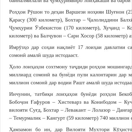
байналмилалӣ ва ҷумҳуриявиро лоиҳакашӣ ва барои 
Роҳҳои Рӯшон то деҳаи Варшези ноҳияи Шуғнон (235
Қарасу (300 километр), Бохтар – Ҷалолиддини Бал
Ҷумҳурии Ӯзбекистон (170 километр), Хуҷанд – К
километр) ва Балҷувон – Сари Хосор (58 километр) 
Имрӯзҳо дар соҳаи нақлиёт 17 лоиҳаи давлатии с
сомонӣ амалӣ шуда истодааст.
Ҳоло лоиҳаҳои сохтмону таҷдиди роҳҳои мошингард
миллиард сомонӣ ва бунёди пули калонтарин дар м
миллион сомонӣ дар водии Рашт амалӣ шуда истодаа
Инчунин, татбиқи лоиҳаҳои бунёди роҳҳои Беко
Бобоҷон Ғафуров – Хистеварз ва Конибодом – Куч
вилояти Суғд, Бохтар – Левакант – Лолазор – Данға
– Темурмалик – Кангурт (59 километр) 740 миллион 
Ҳамзамон бо ин, дар Вилояти Мухтори Кӯҳисто