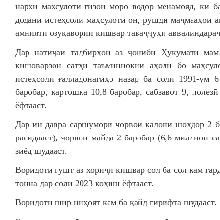
нархи маҳсулоти ғизоӣ моро водор менамояд, ки б
додани истеҳсоли маҳсулоти он, рушди маҷмааҳои а
амнияти озуқавории кишвар таваҷҷуҳи аввалиндараҷ
Дар натиҷаи тадбирҳои аз ҷониби Ҳукумати мамл
кишоварзон сатҳи таъминнокии аҳолӣ бо маҳсул
истеҳсоли ғалладонагиҳо назар ба соли 1991-ум 6
баробар, картошка 10,8 баробар, сабзавот 9, полезӣ
ёфтааст.
Дар ин давра саршумори чорвои калони шохдор 2 б
расидааст), чорвои майда 2 баробар (6,6 миллион са
зиёд шудааст.
Воридоти гӯшт аз хориҷи кишвар сол ба сол кам гарди
тонна дар соли 2023 коҳиш ёфтааст.
Воридоти шир ниҳоят кам ба қайд гирифта шудааст.