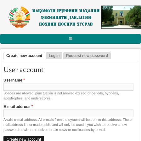
Skip to main content
АСОСӢ
Create new account
(active tab)
Log in
Request new password
Primary tabs
РАИСИ НОҲИЯ
User account
Тарҷумаи ҳол
Username
*
Паёму табрикот
Spaces are allowed; punctuation is not allowed except for periods, hyphens,
Суханрониҳо
apostrophes, and underscores.
Боздидҳо
E-mail address
*
Мулоқотҳо
A valid e-mail address. All e-mails from the system will be sent to this address. The e-
mail address is not made public and will only be used if you wish to receive a new
МАҚОМОТИ ИҶРОИЯ
password or wish to receive certain news or notifications by e-mail.