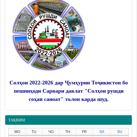
Солҳои 2022-2026 дар Ҷумҳурии Тоҷикистон бо
пешниҳоди Сарвари давлат "Солҳои рушди
соҳаи саноат" эълон карда шуд.
ТАҚВИМ
MO
TU
ЧО
TH
FR
SA
SU