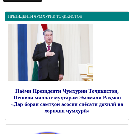
Дастгоҳи раиси ноҳия
Муовинони раиси ноҳия
ПРЕЗИДЕНТИ ҶУМҲУРИИ ТОҶИКИСТОН
Сохтор
Шаҳрак ва Деҳот
Таърихи ноҳияи Носири Хусрав
Воҳидҳои сохтории мақомоти иҷроия
Иқтисодиёт
МАҚОМОТИ НАМОЯНДАГӢ
Маҷлиси вакилони халқ
Паёми Президенти Ҷумҳурии Тоҷикистон,
Пешвои миллат муҳтарам Эмомалӣ Раҳмон
САНАДҲОИ МЕЪЁРӢ-ҲУҚУҚӢ
«Дар бораи самтҳои асосии сиёсати дохилӣ ва
хориҷии ҷумҳурӣ»
Қарорҳои маҷлиси вакилони халқ
Қарорҳои раиси ноҳия
Қонунҳо