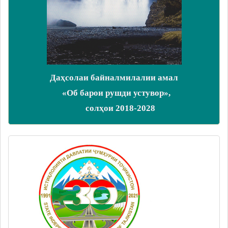
Даҳсолаи байналмилалии амал
«Об барои рушди устувор»,
солҳои 2018-2028