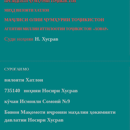
ПРЕЗИДЕНТИ ҶУМҲУРИИ ТОҶИКИСТОН
МИҲД ВИЛОЯТИ ХАТЛОН
МАҶЛИСИ ОЛИИ ҶУМҲУРИИ ТОҶИКИСТОН
АГЕНТИИ МИЛЛИИ ИТТИЛООТИИ ТОҶИКИСТОН «ХОВАР»
Суди ноҳияи
Н. Хусрав
СУРОҒАИ МО
вилояти Хатлон
735140
ноҳияи Носири Хусрав
кӯчаи Исмоили Сомонӣ №9
Бинои Мақомоти иҷроияи маҳалии ҳокимияти
давлатии Носири Хусрав