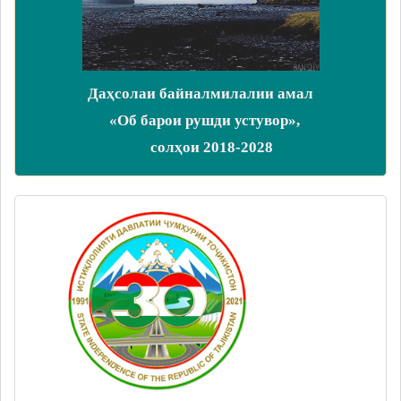
Даҳсолаи байналмилалии амал
«Об барои рушди устувор»,
солҳои 2018-2028