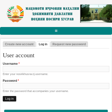
Skip to main content
АСОСӢ
Create new account
Log in
(active tab)
Request new password
Primary tabs
РАИСИ НОҲИЯ
User account
Тарҷумаи ҳол
Username
*
Паёму табрикот
Enter your nosirikhusrav.tj username.
Суханрониҳо
Password
*
Боздидҳо
Enter the password that accompanies your username.
Мулоқотҳо
МАҚОМОТИ ИҶРОИЯ