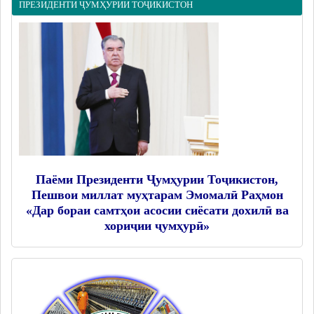
ПРЕЗИДЕНТИ ҶУМҲУРИИ ТОҶИКИСТОН
Дастгоҳи раиси ноҳия
Муовинони раиси ноҳия
Сохтор
Шаҳрак ва Деҳот
Таърихи ноҳияи Носири Хусрав
Воҳидҳои сохтории мақомоти иҷроия
Иқтисодиёт
МАҚОМОТИ НАМОЯНДАГӢ
Паёми Президенти Ҷумҳурии Тоҷикистон,
Пешвои миллат муҳтарам Эмомалӣ Раҳмон
Маҷлиси вакилони халқ
«Дар бораи самтҳои асосии сиёсати дохилӣ ва
хориҷии ҷумҳурӣ»
САНАДҲОИ МЕЪЁРӢ-ҲУҚУҚӢ
Қарорҳои маҷлиси вакилони халқ
Қарорҳои раиси ноҳия
Қонунҳо