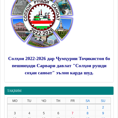
Солҳои 2022-2026 дар Ҷумҳурии Тоҷикистон бо
пешниҳоди Сарвари давлат "Солҳои рушди
соҳаи саноат" эълон карда шуд.
ТАҚВИМ
MO
TU
ЧО
TH
FR
SA
SU
1
2
3
4
5
6
7
8
9