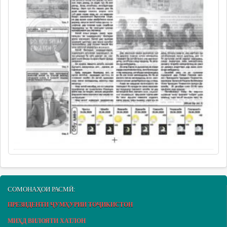
СОМОНАҲОИ РАСМӢ:
ПРЕЗИДЕНТИ ҶУМҲУРИИ ТОҶИКИСТОН
МИҲД ВИЛОЯТИ ХАТЛОН