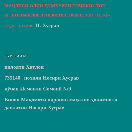
МАҶЛИСИ ОЛИИ ҶУМҲУРИИ ТОҶИКИСТОН
АГЕНТИИ МИЛЛИИ ИТТИЛООТИИ ТОҶИКИСТОН «ХОВАР»
Суди ноҳияи
Н. Хусрав
СУРОҒАИ МО
вилояти Хатлон
735140
ноҳияи Носири Хусрав
кӯчаи Исмоили Сомонӣ №9
Бинои Мақомоти иҷроияи маҳалии ҳокимияти
давлатии Носири Хусрав