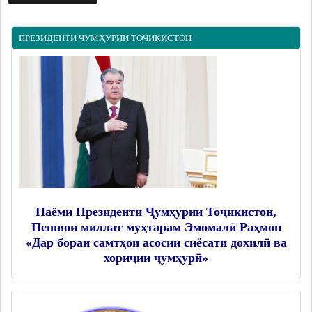
Дастгоҳи раиси ноҳия
Муовинони раиси ноҳия
ПРЕЗИДЕНТИ ҶУМҲУРИИ ТОҶИКИСТОН
Сохтор
Шаҳрак ва Деҳот
Таърихи ноҳияи Носири Хусрав
Воҳидҳои сохтории мақомоти иҷроия
Иқтисодиёт
МАҚОМОТИ НАМОЯНДАГӢ
Маҷлиси вакилони халқ
Паёми Президенти Ҷумҳурии Тоҷикистон,
Пешвои миллат муҳтарам Эмомалӣ Раҳмон
САНАДҲОИ МЕЪЁРӢ-ҲУҚУҚӢ
«Дар бораи самтҳои асосии сиёсати дохилӣ ва
хориҷии ҷумҳурӣ»
Қарорҳои маҷлиси вакилони халқ
Қарорҳои раиси ноҳия
Қонунҳо