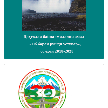
Даҳсолаи байналмилалии амал
«Об барои рушди устувор»,
солҳои 2018-2028