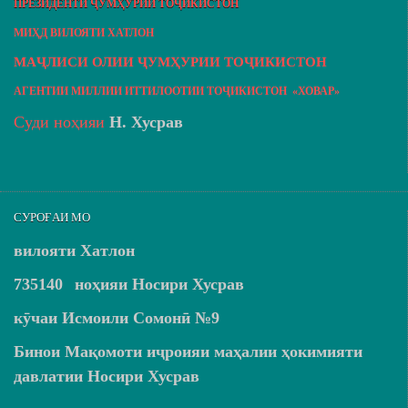
ПРЕЗИДЕНТИ ҶУМҲУРИИ ТОҶИКИСТОН
МИҲД ВИЛОЯТИ ХАТЛОН
МАҶЛИСИ ОЛИИ ҶУМҲУРИИ ТОҶИКИСТОН
АГЕНТИИ МИЛЛИИ ИТТИЛООТИИ ТОҶИКИСТОН «ХОВАР»
Суди ноҳияи
Н. Хусрав
СУРОҒАИ МО
вилояти Хатлон
735140
ноҳияи Носири Хусрав
кӯчаи Исмоили Сомонӣ №9
Бинои Мақомоти иҷроияи маҳалии ҳокимияти
давлатии Носири Хусрав