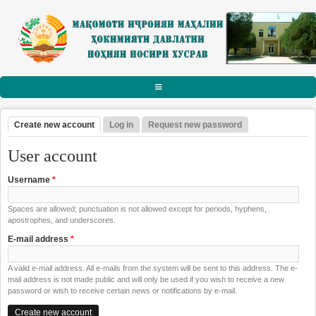
Skip to main content
АСОСӢ
Create new account
(active tab)
Log in
Request new password
Primary tabs
РАИСИ НОҲИЯ
User account
Тарҷумаи ҳол
Username
*
Паёму табрикот
Spaces are allowed; punctuation is not allowed except for periods, hyphens,
Суханрониҳо
apostrophes, and underscores.
Боздидҳо
E-mail address
*
Мулоқотҳо
A valid e-mail address. All e-mails from the system will be sent to this address. The e-
mail address is not made public and will only be used if you wish to receive a new
МАҚОМОТИ ИҶРОИЯ
password or wish to receive certain news or notifications by e-mail.