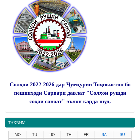
Солҳои 2022-2026 дар Ҷумҳурии Тоҷикистон бо
пешниҳоди Сарвари давлат "Солҳои рушди
соҳаи саноат" эълон карда шуд.
ТАҚВИМ
MO
TU
ЧО
TH
FR
SA
SU