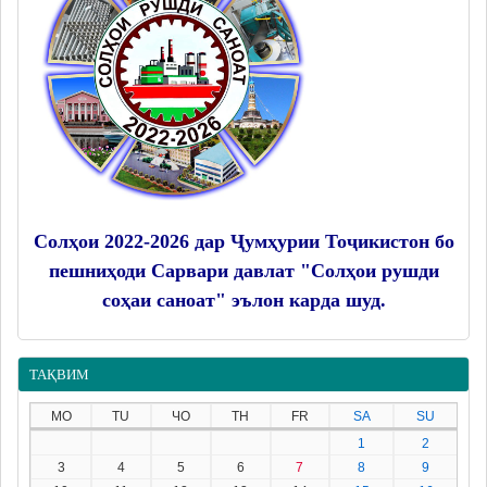
Солҳои 2022-2026 дар Ҷумҳурии Тоҷикистон бо
пешниҳоди Сарвари давлат "Солҳои рушди
соҳаи саноат" эълон карда шуд.
ТАҚВИМ
MO
TU
ЧО
TH
FR
SA
SU
1
2
3
4
5
6
7
8
9