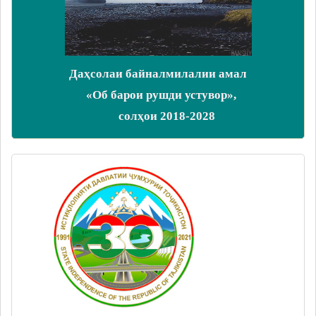
Даҳсолаи байналмилалии амал
«Об барои рушди устувор»,
солҳои 2018-2028