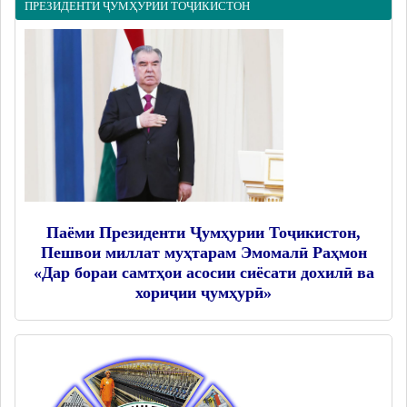
ПРЕЗИДЕНТИ ҶУМҲУРИИ ТОҶИКИСТОН
Дастгоҳи раиси ноҳия
Муовинони раиси ноҳия
Сохтор
Шаҳрак ва Деҳот
Таърихи ноҳияи Носири Хусрав
Воҳидҳои сохтории мақомоти иҷроия
Иқтисодиёт
МАҚОМОТИ НАМОЯНДАГӢ
Паёми Президенти Ҷумҳурии Тоҷикистон,
Пешвои миллат муҳтарам Эмомалӣ Раҳмон
Маҷлиси вакилони халқ
«Дар бораи самтҳои асосии сиёсати дохилӣ ва
хориҷии ҷумҳурӣ»
САНАДҲОИ МЕЪЁРӢ-ҲУҚУҚӢ
Қарорҳои маҷлиси вакилони халқ
Қарорҳои раиси ноҳия
Қонунҳо