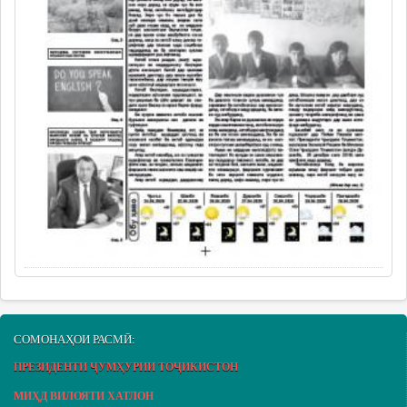
СОМОНАҲОИ РАСМӢ:
ПРЕЗИДЕНТИ ҶУМҲУРИИ ТОҶИКИСТОН
МИҲД ВИЛОЯТИ ХАТЛОН