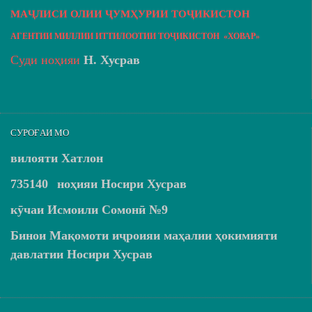
МАҶЛИСИ ОЛИИ ҶУМҲУРИИ ТОҶИКИСТОН
АГЕНТИИ МИЛЛИИ ИТТИЛООТИИ ТОҶИКИСТОН «ХОВАР»
Суди ноҳияи
Н. Хусрав
СУРОҒАИ МО
вилояти Хатлон
735140
ноҳияи Носири Хусрав
кӯчаи Исмоили Сомонӣ №9
Бинои Мақомоти иҷроияи маҳалии ҳокимияти
давлатии Носири Хусрав