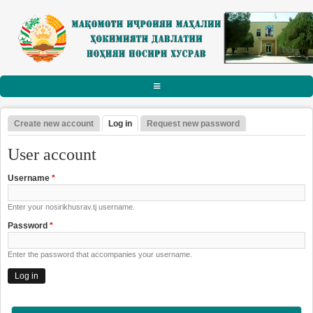
Skip to main content
АСОСӢ
Create new account
Log in
(active tab)
Request new password
Primary tabs
РАИСИ НОҲИЯ
User account
Тарҷумаи ҳол
Username
*
Паёму табрикот
Enter your nosirikhusrav.tj username.
Суханрониҳо
Password
*
Боздидҳо
Enter the password that accompanies your username.
Мулоқотҳо
МАҚОМОТИ ИҶРОИЯ