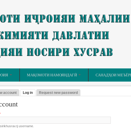
РОИЯ
МАҚОМОТИ НАМОЯНДАГӢ
САНАДҲОИ МЕЪЁР
w account
Log in
(active tab)
Request new password
 tabs
ccount
*
sirikhusrav.tj username.