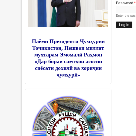
Password
*
Enter the pa
Паёми Президенти Ҷумҳурии
Тоҷикистон, Пешвои миллат
муҳтарам Эмомалӣ Раҳмон
«Дар бораи самтҳои асосии
сиёсати дохилӣ ва хориҷии
ҷумҳурӣ»