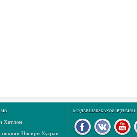
 МО
МО ДАР ШАБАКАҲОИ ИҶТИМОӢ
и Хатлон
ноҳияи Носири Хусрав