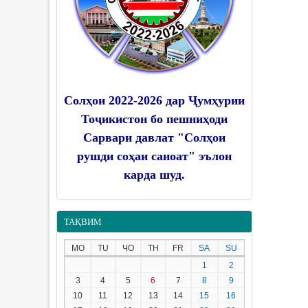
Солҳои 2022-2026 дар Ҷумҳурии
Тоҷикистон бо пешниҳоди
Сарвари давлат "Солҳои
рушди соҳаи саноат" эълон
карда шуд.
ТАҚВИМ
MO
TU
ЧО
TH
FR
SA
SU
1
2
3
4
5
6
7
8
9
10
11
12
13
14
15
16