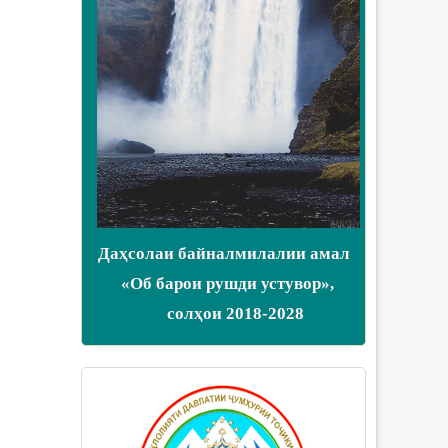
Даҳсолаи байналмилалии амал
«Об барои рушди устувор»,
солҳои 2018-2028