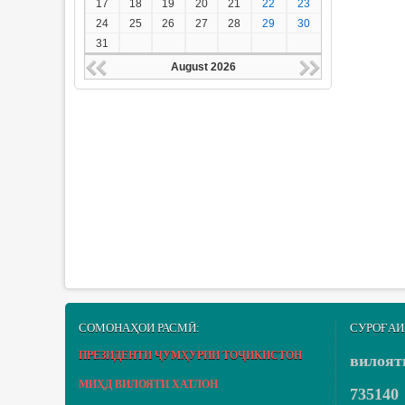
17
18
19
20
21
22
23
24
25
26
27
28
29
30
31
August 2026
СОМОНАҲОИ РАСМӢ:
СУРОҒАИ
ПРЕЗИДЕНТИ ҶУМҲУРИИ ТОҶИКИСТОН
вилоят
МИҲД ВИЛОЯТИ ХАТЛОН
735140