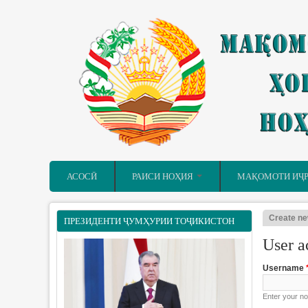
Skip to main content
АСОСӢ
РАИСИ НОҲИЯ
МАҚОМОТИ ИҶ
Create ne
ПРЕЗИДЕНТИ ҶУМҲУРИИ ТОҶИКИСТОН
Primary
User a
Username
Enter your no