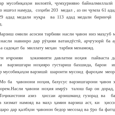
ар мусобиқаҳои вилоятӣ, ҷумҳуриявю байналмиллалӣ
о ишғол намуда, соҳиби 203 медал , аз он ҷумла 61 ада
29 адад медали нуқра ва 113 адад медали биринҷӣ
д.
 омили асосии тарбияи насли ҷавон низ маҳсуб ме
насли навинро дар рӯҳияи ватандӯстӣ, арҷгузорӣ ба 
а садоқат ба миллату меҳан тарбия менамояд.
ти иҷроияи ҳокимияти давлатии ноҳия пайваста да
ни варзишгари ноҳияро густариш бахшида, барои и
р мусобиқаҳои варзишӣ шароити мусоид фароҳам меор
ҷавонони ноҳия, бахусус варзишгарони ҷавон э
дорем.Насли ҷавони ноҳия имрӯз талош бар он дорад
Тоҷикистони азиз ҳиссаи арзишманд гузорад ва б
а хизмат намояд ва маҳз ҳамин варзиш аст, ки ҳисс
даро дар қалбҳои ҷавонон бедор месозад ва ӯро ба фатҳ