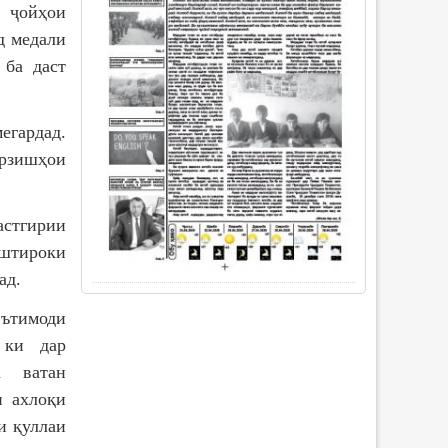
 ҷойҳои
д медали
 ба даст
гардад.
арзишҳои
стгирии
штироки
ад.
ътимоди
, ки дар
а ватан
и ахлоқи
и қуллаи