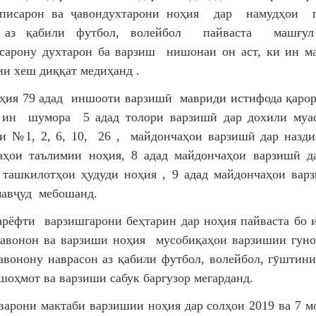
исарон ва ҷавондухтарони ноҳия дар намудҳои г
 аз қабили футбол, волейбол пайваста машғул
сарону духтарон ба варзиш нишонаи он аст, ки ин м
ии хеш диққат медиҳанд .
ия 79 адад иншооти варзишӣ мавриди истифода қарор
ин шумора 5 адад толори варзишӣ дар дохили муас
и №1, 2, 6, 10, 26 , майдончаҳои варзишӣ дар назди
аҳои таълимии ноҳия, 8 адад майдончаҳои варзишӣ д
 ташкилотҳои ҳудуди ноҳия , 9 адад майдончаҳои вар
мавҷуд мебошанд.
арёфти варзишгарони беҳтарин дар ноҳия пайваста бо 
авонон ва варзиши ноҳия мусобиқаҳои варзишии гун
авонону наврасон аз қабили футбол, волейбол, гӯштин
шоҳмот ва варзиши сабук баргузор мегарданд.
варони мактаби варзишии ноҳия дар солҳои 2019 ва 7 м