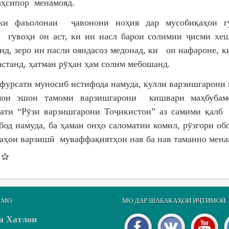
аҳсипор менамояд.
ки фаъолонаи ҷавонони ноҳия дар мусобиқаҳои г
 гувоҳи он аст, ки ин насл барои солимии ҷисми х
нд, зеро ин насли ояндасоз медонад, ки он нафароне, к
астанд, ҳатман рӯҳан ҳам солим мебошанд.
ати муносиб истифода намуда, кулли варзишгарони 
мои эшон тамоми варзишгарони кишвари маҳбубам
ати “Рӯзи варзишгарони Тоҷикистон” аз самими қалб
бод намуда, ба ҳамаи онҳо саломатии комил, рӯзгори обо
аҳои варзишӣ муваффақиятҳои нав ба нав таманно мена
 МО
МО ДАР ШАБАКАҲОИ ИҶТИМОӢ
и Хатлон