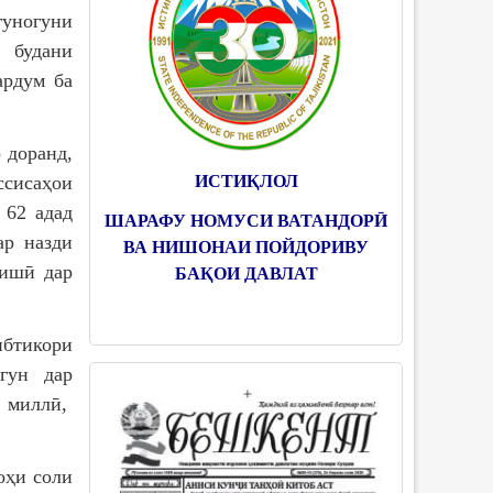
уногуни
 будани
ардум ба
 доранд,
ИСТИҚЛОЛ
сисаҳои
 62 адад
ШАРАФУ НОМУСИ ВАТАНДОРӢ
ар назди
ВА НИШОНАИ ПОЙДОРИВУ
зишӣ дар
БАҚОИ ДАВЛАТ
ибтикори
огун дар
и миллӣ,
оҳи соли