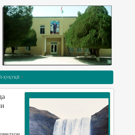
Ӣ-ҲУҚУҚӢ
да
ни
омилҳои