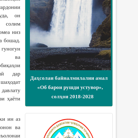
ардонии
уда, он
 солим
омеа низ
а бошад.
 гуногун
 мо ва
биқаҳои
ишӣ дар
Даҳсолаи байналмилалии амал
шаҳодат
«Об барои рушди устувор»,
давлату
солҳои 2018-2028
зи ҳаёти
ки ин аз
онон ва
ъолонаи