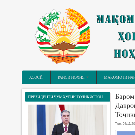
Skip to main content
АСОСӢ
РАИСИ НОҲИЯ
МАҚОМОТИ ИҶ
Баром
ПРЕЗИДЕНТИ ҶУМҲУРИИ ТОҶИКИСТОН
Давро
Тоҷик
Tue, 08/11/20