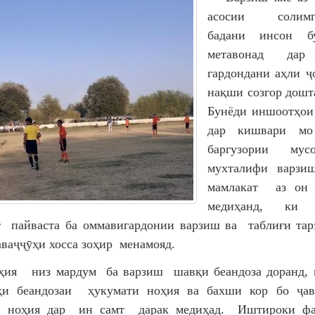
асосии солимг
бадани инсон б
метавонад дар
гардондани аҳли ҷ
нақши созгор дошт
Бунёди иншоотҳои
дар кишвари
баргузории мусо
мухталифи варз
мамлакат аз он 
медиҳанд, ки 
 пайваста ба оммавигардонии варзиш ва таблиғи тар
аваҷҷӯҳи хосса зоҳир менамояд.
ия низ мардум ба варзиш шавқи беандоза доранд, 
ӯҳи беандозаи ҳукумати ноҳия ва бахши кор бо ҷав
и ноҳия дар ин самт дарак медиҳад. Иштироки фа