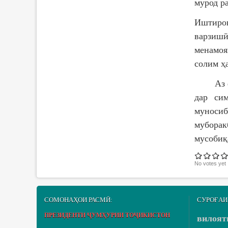
мурод р
Иштиро
варзишӣ
менамоя
солим ҳ
Аз фурс
дар си
муносиб
муборак
мусобиқ
No votes yet
СОМОНАҲОИ РАСМӢ:
СУРОҒАИ
ПРЕЗИДЕНТИ ҶУМҲУРИИ ТОҶИКИСТОН
вилоят