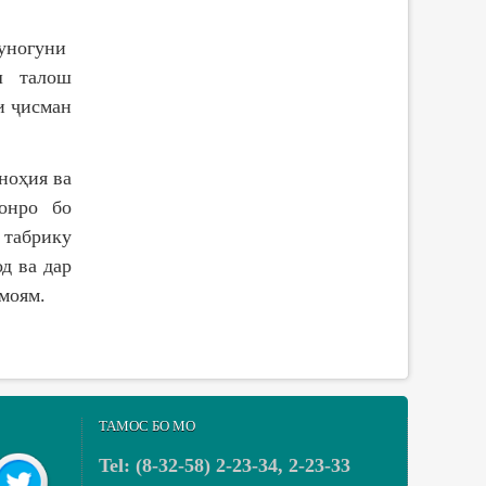
уногуни
еш талош
и ҷисман
ноҳия ва
онро бо
 табрику
д ва дар
моям.
ТАМОС БО МО
Tel: (8-32-58) 2-23-34, 2-23-33