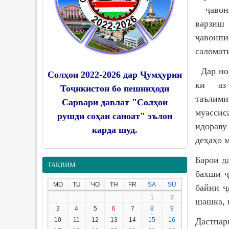
ҷавонп
варзиш
ҷавонпи
саломат
Дар ноҳ
Солҳои 2022-2026 дар Ҷумҳурии
ки аз 
Тоҷикистон бо пешниҳоди
таълими
Сарвари давлат "Солҳои
муассис
рушди соҳаи саноат" эълон
идораву
карда шуд.
деҳаҳо 
Барои д
ТАҚВИМ
бахши ҷ
MO
TU
ЧО
TH
FR
SA
SU
байни ҷ
1
2
шашка, 
3
4
5
6
7
8
9
10
11
12
13
14
15
16
Дастпар