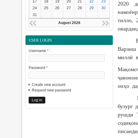
17
18
19
20
21
22
23
2020 д
24
25
26
27
28
29
30
намоёнр
31
тилло, 
August 2026
овардан
Варзиш
USER LOGIN
Варзиш 
Username
*
миллӣ в
Password
*
Мақомо
ҷавоно
Create new account
онҳо да
Request new password
Мо ба 
бузург 
рушди 
содиқон
писанди