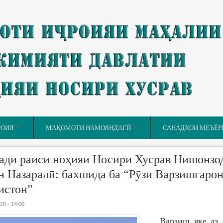
РОИЯ
МАҚОМОТИ НАМОЯНДАГӢ
САНАДҲОИ МЕЪЁР
ади раиси ноҳияи Носири Хусрав Нишонзо
н Назаралӣ: бахшида ба “Рӯзи Варзишгаро
истон”
20 - 14:00
Варзиш яке аз 