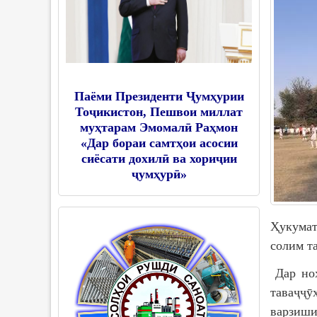
Паёми Президенти Ҷумҳурии
Тоҷикистон, Пешвои миллат
муҳтарам Эмомалӣ Раҳмон
«Дар бораи самтҳои асосии
сиёсати дохилӣ ва хориҷии
ҷумҳурӣ»
Ҳукумат
солим т
Дар ноҳ
таваҷҷ
варзиш