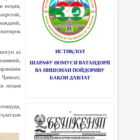
и ноҳия,
аҳрсозӣ,
ражданӣ,
 иштирок
ИСТИҚЛОЛ
огун аз
изаминӣ,
ШАРАФУ НОМУСИ ВАТАНДОРӢ
варзишии
ВА НИШОНАИ ПОЙДОРИВУ
 Ҷамоат,
БАҚОИ ДАВЛАТ
си ноҳия
шташуда,
ҳлатҳои