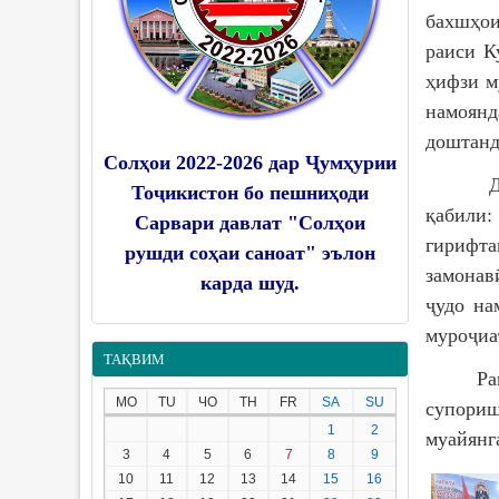
бахшҳои
раиси К
ҳифзи м
намоянд
доштанд
Солҳои 2022-2026 дар Ҷумҳурии
Дар қа
Тоҷикистон бо пешниҳоди
қабили:
Сарвари давлат "Солҳои
гирифта
рушди соҳаи саноат" эълон
замонав
карда шуд.
ҷудо на
муроҷиа
ТАҚВИМ
Раиси н
MO
TU
ЧО
TH
FR
SA
SU
супори
1
2
муайянг
3
4
5
6
7
8
9
10
11
12
13
14
15
16