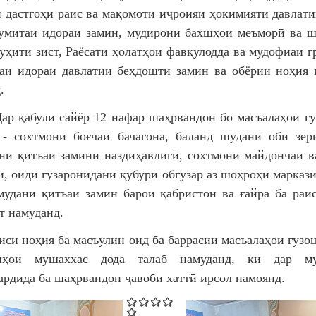
 дастгоҳи раис ва мақомоти иҷроияи ҳокимияти давлати
умитаи идораи замин, мудирони бахшҳои меъморӣ ва ш
уҳити зист, Раёсати ҳолатҳои фавқулодда ва мудофиаи г
аи идораи давлатии беҳдошти замин ва обёрии ноҳия
.
були сайёр 12 нафар шаҳрвандон бо масъалаҳои гун
 - сохтмони боғчаи бачагона, баланд шудани оби зер
ни қитъаи замини наздиҳавлигӣ, сохтмони майдончаи 
ӣ, оиди гузаронидани қубури обгузар аз шоҳроҳи маркази
мудани қитъаи замин барои қабристон ва ғайра ба раи
т намуданд.
оҳия ба масъулин оид ба баррасии масъалаҳои гузо
шҳои мушаххас дода талаб намуданд, ки дар му
ардида ба шаҳрвандон ҷавоби хаттӣ ирсол намоянд.