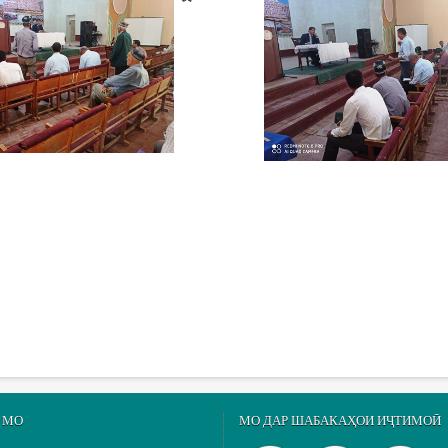
 МО
МО ДАР ШАБАКАҲОИ ИҶТИМОӢ