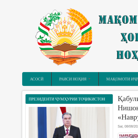
Skip to main content
АСОСӢ
РАИСИ НОҲИЯ
МАҚОМОТИ ИҶ
Қабул
ПРЕЗИДЕНТИ ҶУМҲУРИИ ТОҶИКИСТОН
Нишон
«Навр
Sat, 08/08/20