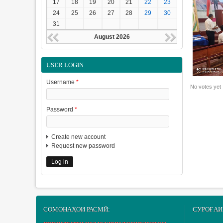
17
18
19
20
21
22
23
24
25
26
27
28
29
30
31
August 2026
USER LOGIN
Username
*
No votes yet
Password
*
Create new account
Request new password
СОМОНАҲОИ РАСМӢ:
СУРОҒАИ