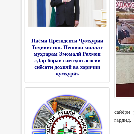
Паёми Президенти Ҷумҳурии
Тоҷикистон, Пешвои миллат
муҳтарам Эмомалӣ Раҳмон
«Дар бораи самтҳои асосии
сиёсати дохилӣ ва хориҷии
ҷумҳурӣ»
сайёри 
гардид.
Дар қа