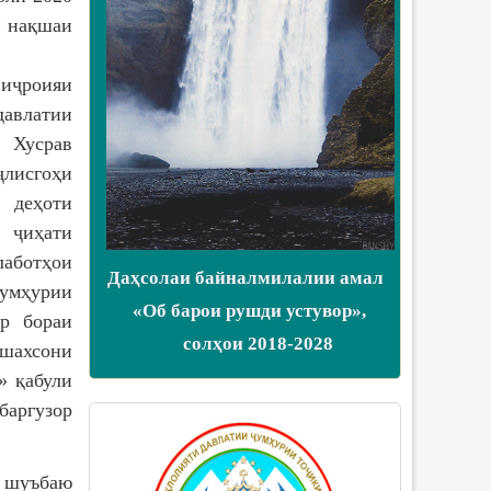
қшаи
ҷроияи
влатии
 Хусрав
лисгоҳи
еҳоти
иҳати
ботҳои
Даҳсолаи байналмилалии амал
ҳурии
«Об барои рушди устувор»,
р бораи
солҳои 2018-2028
шахсони
» қабули
баргузор
 шуъбаю