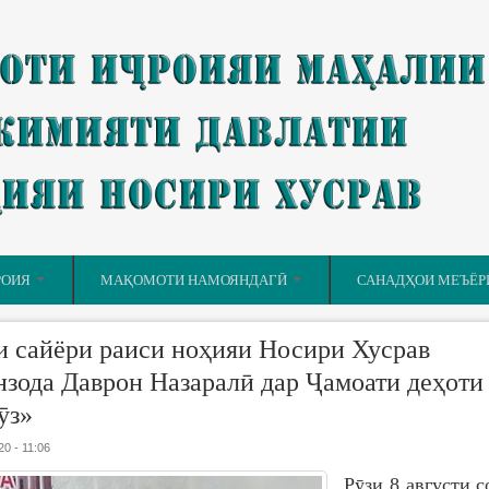
РОИЯ
МАҚОМОТИ НАМОЯНДАГӢ
САНАДҲОИ МЕЪЁР
и сайёри раиси ноҳияи Носири Хусрав
зода Даврон Назаралӣ дар Ҷамоати деҳоти
ӯз»
20 - 11:06
Рӯзи 8 августи с