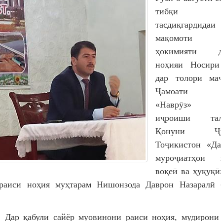
тибқи на
тасдиқгардидаи
мақомоти и
ҳокимияти да
ноҳияи Носири
дар толори маҷ
Ҷамоати д
«Наврӯз» ҷ
иҷроиши тала
Қонуни Ҷум
Тоҷикистон «Да
муроҷиатҳои 
воқеӣ ва ҳуқуқӣ
раиси ноҳия муҳтарам Нишонзода Даврон Назаралӣ 
були сайёр муовинони раиси ноҳия, мудирони