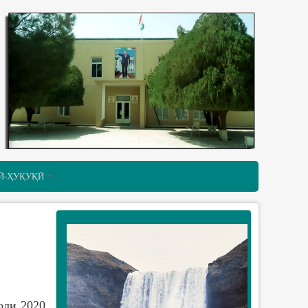
Ӣ-ҲУҚУҚӢ
оли 2020