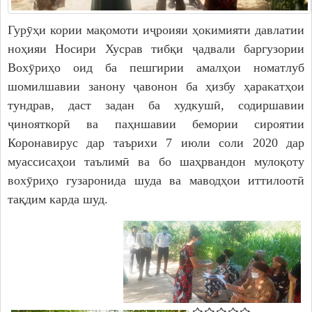
Дастгоҳи раиси ноҳия
Гурӯҳи кории мақомоти иҷроияи ҳокимияти давлатии
Муовинони раиси ноҳия
ноҳияи Носири Хусрав тибқи ҷадвали баргузории
Сохтор
Вохӯриҳо оид ба пешгирии амалҳои номатлуб
Шаҳрак ва Деҳот
шомилшавии занону ҷавонон ба ҳизбу ҳаракатҳои
Таърихи ноҳияи Носири Хусрав
тундрав, даст задан ба худкушӣ, содиршавии
Воҳидҳои сохтории мақомоти иҷроия
ҷинояткорӣ ва паҳншавии бемории сироятии
Иқтисодиёт
Коронавирус дар таърихи 7 июли соли 2020 дар
муассисаҳои таълимӣ ва бо шаҳрвандон мулоқоту
МАҚОМОТИ НАМОЯНДАГӢ
вохӯриҳо гузаронида шуда ва маводҳои иттилоотӣ
тақдим карда шуд.
Маҷлиси вакилони халқ
САНАДҲОИ МЕЪЁРӢ-ҲУҚУҚӢ
Қарорҳои маҷлиси вакилони халқ
Қарорҳои раиси ноҳия
Қонунҳо