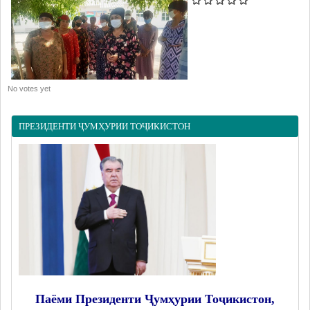
No votes yet
ПРЕЗИДЕНТИ ҶУМҲУРИИ ТОҶИКИСТОН
Паёми Президенти Ҷумҳурии Тоҷикистон,