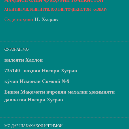
МАҶЛИСИ ОЛИИ ҶУМҲУРИИ ТОҶИКИСТОН
АГЕНТИИ МИЛЛИИ ИТТИЛООТИИ ТОҶИКИСТОН «ХОВАР»
Суди ноҳияи
Н. Хусрав
СУРОҒАИ МО
вилояти Хатлон
735140
ноҳияи Носири Хусрав
кӯчаи Исмоили Сомонӣ №9
Бинои Мақомоти иҷроияи маҳалии ҳокимияти
давлатии Носири Хусрав
МО ДАР ШАБАКАҲОИ ИҶТИМОӢ