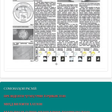
СОМОНАҲОИ РАСМӢ:
ПРЕЗИДЕНТИ ҶУМҲУРИИ ТОҶИКИСТОН
МИҲД ВИЛОЯТИ ХАТЛОН