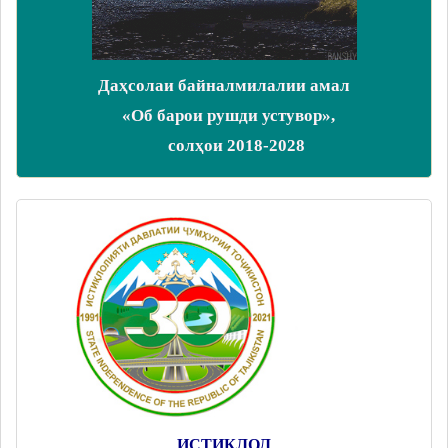
Даҳсолаи байналмилалии амал
«Об барои рушди устувор»,
солҳои 2018-2028
ИСТИҚЛОЛ