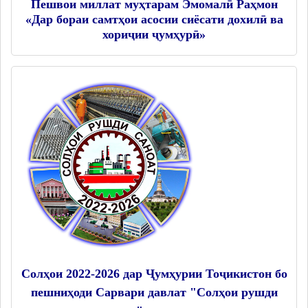
Пешвои миллат муҳтарам Эмомалӣ Раҳмон
«Дар бораи самтҳои асосии сиёсати дохилӣ ва
хориҷии ҷумҳурӣ»
Солҳои 2022-2026 дар Ҷумҳурии Тоҷикистон бо
пешниҳоди Сарвари давлат "Солҳои рушди