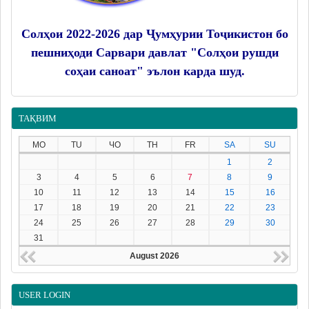
Солҳои 2022-2026 дар Ҷумҳурии Тоҷикистон бо
пешниҳоди Сарвари давлат "Солҳои рушди
соҳаи саноат" эълон карда шуд.
ТАҚВИМ
MO
TU
ЧО
TH
FR
SA
SU
1
2
3
4
5
6
7
8
9
10
11
12
13
14
15
16
17
18
19
20
21
22
23
24
25
26
27
28
29
30
31
August 2026
USER LOGIN