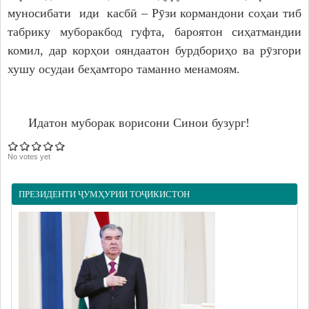
муносибати иди касбӣ – Рӯзи кормандони соҳаи тиб
табрику муборакбод гуфта, бароятон сиҳатмандии
комил, дар корҳои ояндаатон бурдбориҳо ва рӯзгори
хушу осудаи беҳамторо таманно менамоям.
Идатон муборак ворисони Синои бузург!
No votes yet
ПРЕЗИДЕНТИ ҶУМҲУРИИ ТОҶИКИСТОН