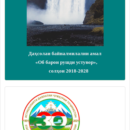
Даҳсолаи байналмилалии амал
«Об барои рушди устувор»,
солҳои 2018-2028