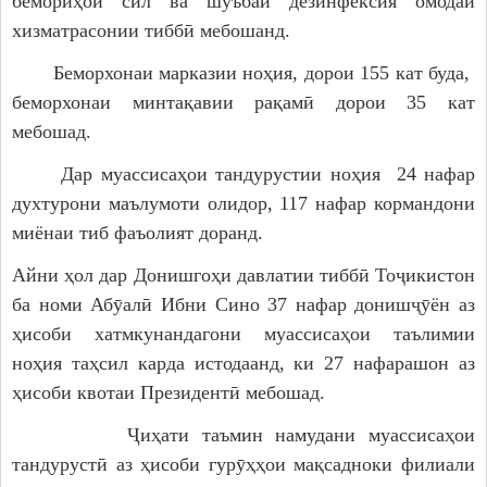
бемориҳои сил ва шуъбаи дезинфексия омодаи
хизматрасонии тиббӣ мебошанд.
Беморхонаи марказии ноҳия, дорои 155 кат буда,
беморхонаи минтақавии рақамӣ дорои 35 кат
мебошад.
Дар муассисаҳои тандурустии ноҳия 24 нафар
духтурони маълумоти олидор, 117 нафар кормандони
миёнаи тиб фаъолият доранд.
Айни ҳол дар Донишгоҳи давлатии тиббӣ Тоҷикистон
ба номи Абӯалӣ Ибни Сино 37 нафар донишҷӯён аз
ҳисоби хатмкунандагони муассисаҳои таълимии
ноҳия таҳсил карда истодаанд, ки 27 нафарашон аз
ҳисоби квотаи Президентӣ мебошад.
Ҷиҳати таъмин намудани муассисаҳои
тандурустӣ аз ҳисоби гурӯҳҳои мақсадноки филиали