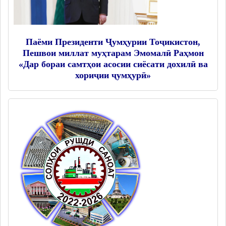
Паёми Президенти Ҷумҳурии Тоҷикистон,
Пешвои миллат муҳтарам Эмомалӣ Раҳмон
«Дар бораи самтҳои асосии сиёсати дохилӣ ва
хориҷии ҷумҳурӣ»