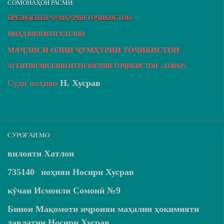
СОМОНАҲОИ РАСМӢ:
ПРЕЗИДЕНТИ ҶУМҲУРИИ ТОҶИКИСТОН
МИҲД ВИЛОЯТИ ХАТЛОН
МАҶЛИСИ ОЛИИ ҶУМҲУРИИ ТОҶИКИСТОН
АГЕНТИИ МИЛЛИИ ИТТИЛООТИИ ТОҶИКИСТОН «ХОВАР»
Суди ноҳияи
Н. Хусрав
СУРОҒАИ МО
вилояти Хатлон
735140
ноҳияи Носири Хусрав
кӯчаи Исмоили Сомонӣ №9
Бинои Мақомоти иҷроияи маҳалии ҳокимияти
давлатии Носири Хусрав