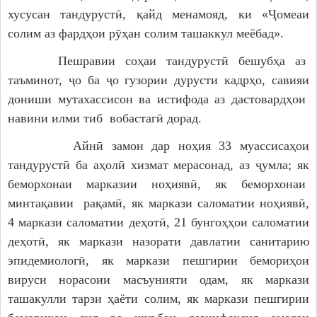
хусусан тандурустӣ, қайд менамояд, ки «Ҷомеаи
солим аз фардҳои рӯҳан солим ташаккул меёбад».
Пешравии соҳаи тандурустӣ бешубҳа аз
таъминот, ҷо ба ҷо гузории дурусти кадрҳо, савияи
дониши мутахассисон ва истифода аз дастовардҳои
навини илми тиб вобастагӣ дорад.
Айнӣ замон дар ноҳия 33 муассисаҳои
тандурустӣ ба аҳолӣ хизмат мерасонад, аз ҷумла; як
беморхонаи марказии ноҳиявӣ, як беморхонаи
минтақавии рақамӣ, як маркази саломатии ноҳиявӣ,
4 маркази саломатии деҳотӣ, 21 бунгоҳҳои саломатии
деҳотӣ, як маркази назорати давлатии санитарию
эпидемиологӣ, як маркази пешгирии бемориҳои
вируси норасоии масъунияти одам, як маркази
ташакулли тарзи ҳаёти солим, як маркази пешгирии