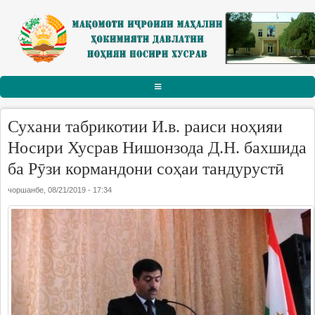
Skip to main content
АСОСӢ
Сухани табрикотии И.в. раиси ноҳияи
РАИСИ НОҲИЯ
Носири Хусрав Нишонзода Д.Н. бахшида
ба Рӯзи кормандони соҳаи тандурустӣ
Тарҷумаи ҳол
чоршанбе, 08/21/2019 - 17:34
Паёму табрикот
Суханрониҳо
Боздидҳо
Мулоқотҳо
МАҚОМОТИ ИҶРОИЯ