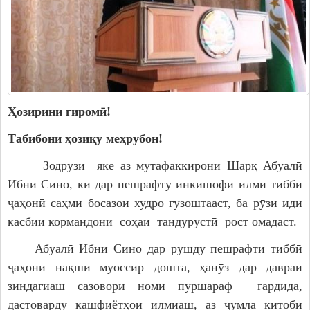
Дастгоҳи раиси ноҳия
Муовинони раиси ноҳия
Сохтор
Шаҳрак ва Деҳот
Таърихи ноҳияи Носири Хусрав
Ҳозирини гиромӣ!
Воҳидҳои сохтории мақомоти иҷроия
Табибони ҳозиқу меҳрубон!
Иқтисодиёт
Зодрӯзи яке аз мутафаккирони Шарқ Абӯалӣ
МАҚОМОТИ НАМОЯНДАГӢ
Ибни Сино, ки дар пешрафту инкишофи илми тибби
Маҷлиси вакилони халқ
ҷаҳонӣ саҳми босазои худро гузоштааст, ба рӯзи иди
касбии кормандони соҳаи тандурустӣ рост омадаст.
САНАДҲОИ МЕЪЁРӢ-ҲУҚУҚӢ
Абӯалӣ Ибни Сино дар рушду пешрафти тиббӣ
Қарорҳои маҷлиси вакилони халқ
ҷаҳонӣ нақши муоссир дошта, ҳанӯз дар давраи
зиндагиаш сазовори номи пуршараф гардида,
Қарорҳои раиси ноҳия
дастоварду кашфиётҳои илмиаш, аз ҷумла китоби
Қонунҳо