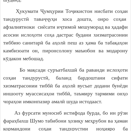
Ҳукумати Ҷумҳурии Тоҷикистон нисбати соҳаи
тандурустӣ таваҷҷуҳи хоса дошта, онро соҳаи
афзалиятноки сиёсати иҷтимоӣ мешуморад ва ҳадафи
асосии ислоҳоти соҳа дастрас будани хизматрасонии
тиббию санитарӣ ба аҳолӣ пеш аз ҳама ба табақаҳои
камбизоати он, пиронсолону маъюбон ва модарону
кӯдакон мебошад.
Бо мақсади суръатбахшӣ ба раванди ислоҳоти
соҳаи тандурустӣ, баланд бардоштани сифати
хизматрасонии тиббӣ ба аҳолӣ вусъат додани бунёди
иншооту муассисаҳои тиббӣ, таъмиру тармими онҳо
чораҳои имконпазир амалӣ шуда истодааст.
Аз фурсати муносиб истифода бурда, бо ин рӯзи
фараҳбахш Шумо табибони ҳозиқу меҳрубон ва ҳамаи
кормандони соҳаи тандурустии ноҳияро ба