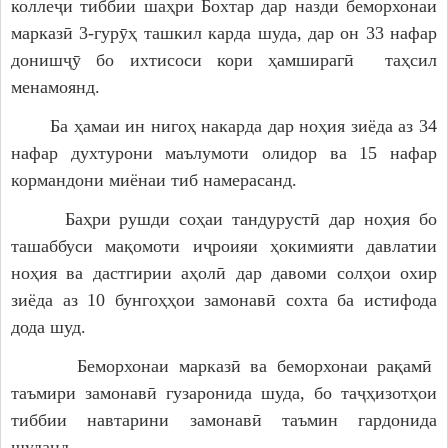
коллеҷи тиббии шаҳри Бохтар дар назди беморхонаи
марказӣ 3-гурӯҳ ташкил карда шуда, дар он 33 нафар
донишҷӯ бо ихтисоси кори ҳамширагӣ таҳсил
менамоянд.
Ба ҳамаи ин нигоҳ накарда дар ноҳия зиёда аз 34
нафар духтурони маълумоти олидор ва 15 нафар
кормандони миёнаи тиб намерасанд.
Баҳри рушди соҳаи тандурустӣ дар ноҳия бо
ташаббуси мақомоти иҷроияи ҳокимияти давлатии
ноҳия ва дастгирии аҳолӣ дар давоми солҳои охир
зиёда аз 10 бунгоҳҳои замонавӣ сохта ба истифода
дода шуд.
Беморхонаи марказӣ ва беморхонаи рақамӣ
таъмири замонавӣ гузаронида шуда, бо таҷҳизотҳои
тиббии навтарини замонавӣ таъмин гардонида
шуданд.