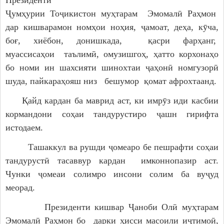
Президенти
Ҷумҳурии Тоҷикистон муҳтарам Эмомалӣ Раҳмон
дар кишварамон номҳои ноҳия, ҷамоат, деҳа, кӯча,
боғ, хиёбон, донишкада, қасри фарҳанг,
муассисаҳои таълимӣ, омузишгоҳ, ҳатто корхонаҳо
бо номи ин шахсияти шинохтаи
ҷаҳонӣ номгузорӣ
шуда, пайкараҳояш низ бешумор қомат афрохтаанд.
Қайд кардан ба маврид аст, ки имрӯз иди касбии
кормандони соҳаи тандурустиро ҷашн гирифта
истодаем.
Ташаккул ва рушди ҷомеаро бе пешрафти соҳаи
тандурустӣ тасаввур кардан имконнопазир аст.
Чунки ҷомеаи солимро инсони солим ба вуҷуд
меорад.
Президенти кишвар Ҷаноби Олӣ муҳтарам
Эмомалӣ Раҳмон бо дарки ҳисси масоили иҷтимоӣ,